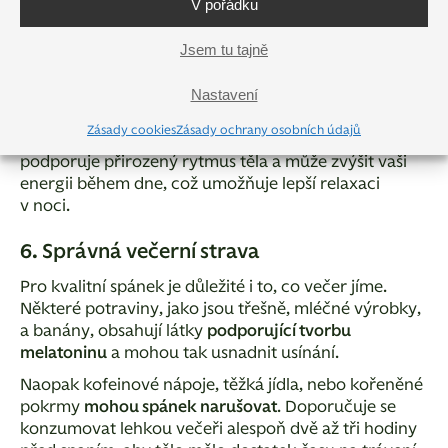
V pořádku
Pravidelné cvičení může
zlepšit hloubku spánku
a pomoci
stabilizovat spánkový rytmus
. Důležité je ale
Jsem tu tajně
načasování: doporučuje se intenzivně sportovat
alespoň tři až čtyři hodiny před spánkem, aby tělo
Nastavení
mělo dostatek času na zklidnění po zvýšené aktivitě.
Zásady cookies
Zásady ochrany osobních údajů
Ranní nebo odpolední cvičení
je optimální, protože
podporuje přirozený rytmus těla a může zvýšit vaši
energii během dne, což umožňuje lepší relaxaci
v noci.
6. Správná večerní strava
Pro kvalitní spánek je důležité i to, co večer jíme.
Některé potraviny, jako jsou třešně, mléčné výrobky,
a banány, obsahují látky
podporující tvorbu
melatoninu
a mohou tak usnadnit usínání.
Naopak kofeinové nápoje, těžká jídla, nebo kořeněné
pokrmy
mohou spánek narušovat
. Doporučuje se
konzumovat lehkou večeři alespoň dvě až tři hodiny