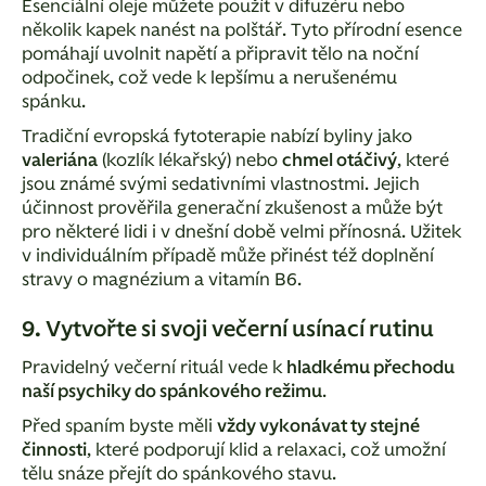
Esenciální oleje můžete použít v difuzéru nebo
několik kapek nanést na polštář. Tyto přírodní esence
pomáhají uvolnit napětí a připravit tělo na noční
odpočinek, což vede k lepšímu a nerušenému
spánku.
Tradiční evropská fytoterapie nabízí byliny jako
valeriána
(kozlík lékařský) nebo
chmel otáčivý
, které
jsou známé svými sedativními vlastnostmi. Jejich
účinnost prověřila generační zkušenost a může být
pro některé lidi i v dnešní době velmi přínosná. Užitek
v individuálním případě může přinést též doplnění
stravy o magnézium a vitamín B6.
9. Vytvořte si svoji večerní usínací rutinu
Pravidelný večerní rituál vede k
hladkému přechodu
naší psychiky do spánkového režimu
.
Před spaním byste měli
vždy vykonávat ty stejné
činnosti
, které podporují klid a relaxaci, což umožní
tělu snáze přejít do spánkového stavu.