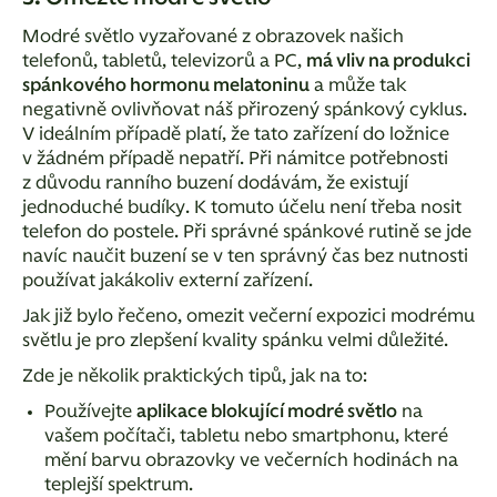
Modré světlo vyzařované z obrazovek našich
telefonů, tabletů, televizorů a PC,
má vliv na produkci
spánkového hormonu melatoninu
a může tak
negativně ovlivňovat náš přirozený spánkový cyklus.
V ideálním případě platí, že tato zařízení do ložnice
v žádném případě nepatří. Při námitce potřebnosti
z důvodu ranního buzení dodávám, že existují
jednoduché budíky. K tomuto účelu není třeba nosit
telefon do postele. Při správné spánkové rutině se jde
navíc naučit buzení se v ten správný čas bez nutnosti
používat jakákoliv externí zařízení.
Jak již bylo řečeno, omezit večerní expozici modrému
světlu je pro zlepšení kvality spánku velmi důležité.
Zde je několik praktických tipů, jak na to:
Používejte
aplikace blokující modré světlo
na
vašem počítači, tabletu nebo smartphonu, které
mění barvu obrazovky ve večerních hodinách na
teplejší spektrum.