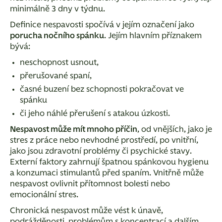
minimálně 3 dny v týdnu.
Definice nespavosti spočívá v jejím označení jako
porucha nočního spánku
. Jejím hlavním příznakem
bývá:
neschopnost usnout,
přerušované spaní,
časné buzení bez schopnosti pokračovat ve
spánku
či jeho náhlé přerušení s atakou úzkosti.
Nespavost může mít mnoho příčin
, od vnějších, jako je
stres z práce nebo nevhodné prostředí, po vnitřní,
jako jsou zdravotní problémy či psychické stavy.
Externí faktory zahrnují špatnou spánkovou hygienu
a konzumaci stimulantů před spaním. Vnitřně může
nespavost ovlivnit přítomnost bolesti nebo
emocionální stres.
Chronická nespavost může vést k únavě,
podrážděnosti, problémům s koncentrací a dalším