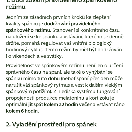
1. Dodržování pravidelného spánkového
režimu
Jedním ze zásadních prvních kroků ke zlepšení
kvality spánku je
dodržování pravidelného
spánkového režimu
. Stanovení si konkrétního času
na uložení se ke spánku a vstávání, kterého se denně
držíte, pomáhá regulovat váš vnitřní biologický
hodinový cyklus. Tento režim by měl být dodržován
i o víkendech a ve svátky.
Pravidelnost ve spánkovém režimu není jen o určení
správného času na spaní, ale také o vyhýbání se
spánku mimo tuto dobu (neboť spaní přes den může
narušit váš spánkový rytmus a vést k dalším vleklým
spánkovým potížím). Z hlediska systému fungování
propojenosti produkce melatoninu a kortizolu je
optimální
jít spát kolem 22 hodin večer
a vstávat ráno
kolem 6 hodin
.
2. Vyladění prostředí pro spánek