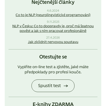
Nejčtenější články
4.6.2024
Co to je NLP (neurolingvistické programování)
9.11.2025
NLP v Česku: Co to doopravdy je, proč má špatnou
pověst a jak s ním pracovat profesionálně
27.4.2026
Jak zklidnit nervovou soustavu
Otestujte se
Vyplňte on-line test a zjistěte, jaké máte
předpoklady pro profesi kouče.
Spustit test
E-knihy ZDARMA