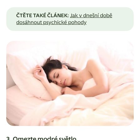
ČTĚTE TAKÉ ČLÁNEK
:
Jak v dnešní době
dosáhnout psychické pohody
3. Omezte modré světlo