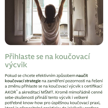
Přihlaste se na koučovací
výcvik
Pokud se chcete efektivním způsobem
naučit
koučovací strategie
na zaměření pozornosti na řešení
a změnu přihlaste se na koučovací výcvik s certifikací
®
AKOR
a akreditací MŠMT. Kromě mimořádně cenné
sebe-zkušenosti přináší tento výcvik i veškeré
potřebné know-how pro úspěšnou koučovací praxi,