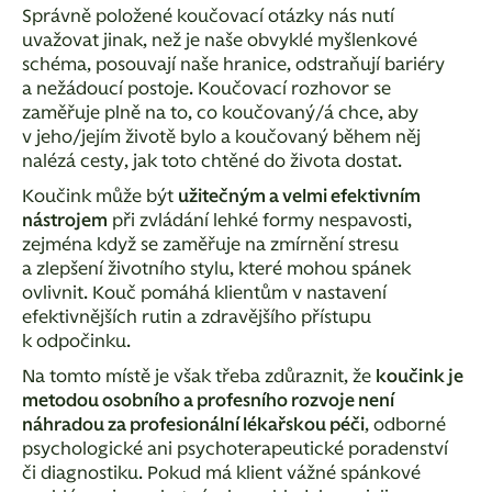
Správně položené koučovací otázky nás nutí
uvažovat jinak, než je naše obvyklé myšlenkové
schéma, posouvají naše hranice, odstraňují bariéry
a nežádoucí postoje. Koučovací rozhovor se
zaměřuje plně na to, co koučovaný/á chce, aby
v jeho/jejím životě bylo a koučovaný během něj
nalézá cesty, jak toto chtěné do života dostat.
Koučink může být
užitečným a velmi efektivním
nástrojem
při zvládání lehké formy nespavosti,
zejména když se zaměřuje na zmírnění stresu
a zlepšení životního stylu, které mohou spánek
ovlivnit. Kouč pomáhá klientům v nastavení
efektivnějších rutin a zdravějšího přístupu
k odpočinku.
Na tomto místě je však třeba zdůraznit, že
koučink je
metodou osobního a profesního rozvoje není
náhradou za profesionální lékařskou péči
, odborné
psychologické ani psychoterapeutické poradenství
či diagnostiku. Pokud má klient vážné spánkové