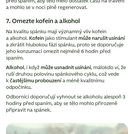
před spaním, aby tělo mělo dostatek času na trávení
a mohlo se v noci plně regenerovat.
7. Omezte kofein a alkohol
Na kvalitu spánku mají významný vliv kofein
a alkohol.
Kofein
jako stimulant
může narušit usínání
a zkrátit hlubokou fázi spánku, proto se doporučuje
jeho konzumaci omezit nejméně 6 hodin před
spaním.
Alkohol
, i když
může usnadnit usínání
, málokdo ví, že
ruší druhou polovinu spánkového cyklu, což vede
k
častějšímu probouzení
a méně kvalitnímu
odpočinku.
Odborníci doporučují vyhnout se alkoholu alespoň 3
hodiny před spaním, aby se tělo mohlo přirozeně
připravit na spánek.