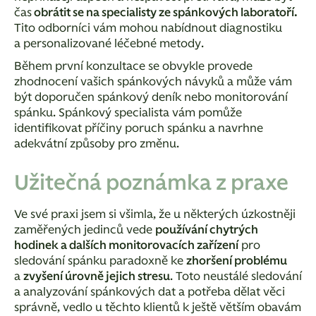
čas
obrátit se na specialisty ze spánkových laboratoří.
Tito odborníci vám mohou nabídnout diagnostiku
a personalizované léčebné metody.
Během první konzultace se obvykle provede
zhodnocení vašich spánkových návyků a může vám
být doporučen spánkový deník nebo monitorování
spánku. Spánkový specialista vám pomůže
identifikovat příčiny poruch spánku a navrhne
adekvátní způsoby pro změnu.
Užitečná poznámka z praxe
Ve své praxi jsem si všimla, že u některých úzkostněji
zaměřených jedinců vede
používání chytrých
hodinek a dalších monitorovacích zařízení
pro
sledování spánku paradoxně ke
zhoršení problému
a
zvyšení úrovně jejich stresu
. Toto neustálé sledování
a analyzování spánkových dat a potřeba dělat věci
správně, vedlo u těchto klientů k ještě větším obavám