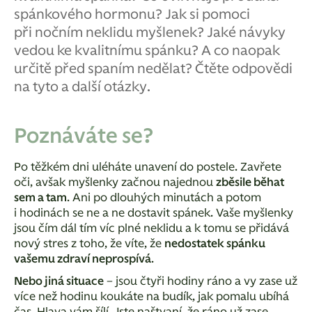
spánkového hormonu? Jak si pomoci
při nočním neklidu myšlenek? Jaké návyky
vedou ke kvalitnímu spánku? A co naopak
určitě před spaním nedělat? Čtěte odpovědi
na tyto a další otázky.
Poznáváte se?
Po těžkém dni uléháte unavení do postele. Zavřete
oči, avšak myšlenky začnou najednou
zběsile běhat
sem a tam
. Ani po dlouhých minutách a potom
i hodinách se ne a ne dostavit spánek. Vaše myšlenky
jsou čím dál tím víc plné neklidu a k tomu se přidává
nový stres z toho, že víte, že
nedostatek spánku
vašemu zdraví neprospívá
.
Nebo jiná situace
– jsou čtyři hodiny ráno a vy zase už
více než hodinu koukáte na budík, jak pomalu ubíhá