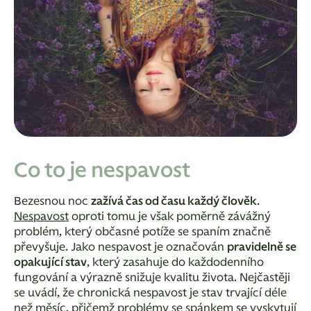
Co to je nespavost
Bezesnou noc
zažívá čas od času každý člověk
.
Nespavost
oproti tomu je však poměrně závážný
problém, který občasné potíže se spaním značně
převyšuje. Jako nespavost je označován
pravidelně se
opakující stav
, který zasahuje do každodenního
fungování a výrazně snižuje kvalitu života. Nejčastěji
se uvádí, že chronická nespavost je stav trvající déle
než měsíc, přičemž problémy se spánkem se vyskytují