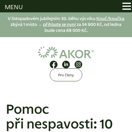
MENU
V listopadovém jubilejním 50. běhu výcviku
Kouč/koučka
zbývá 1 místo →
přihlaste se nyní
za 54 900 Kč, od ledna
bude cena 68 000 Kč.
Pro členy
Pomoc
při nespavosti: 10