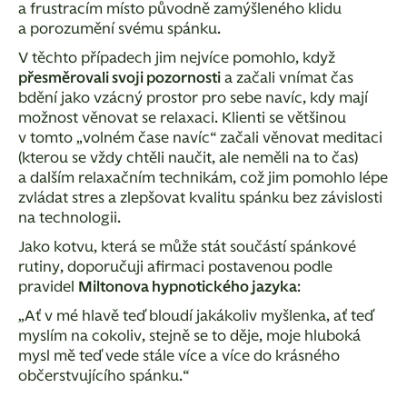
a frustracím místo původně zamýšleného klidu
a porozumění svému spánku.
V těchto případech jim nejvíce pomohlo, když
přesměrovali svoji pozornosti
a začali vnímat čas
bdění jako vzácný prostor pro sebe navíc, kdy mají
možnost věnovat se relaxaci. Klienti se většinou
v tomto „volném čase navíc“ začali věnovat meditaci
(kterou se vždy chtěli naučit, ale neměli na to čas)
a dalším relaxačním technikám, což jim pomohlo lépe
zvládat stres a zlepšovat kvalitu spánku bez závislosti
na technologii.
Jako kotvu, která se může stát součástí spánkové
rutiny, doporučuji afirmaci postavenou podle
pravidel
Miltonova hypnotického jazyka
:
„
Ať v mé hlavě teď bloudí jakákoliv myšlenka, ať teď
myslím na cokoliv, stejně se to děje, moje hluboká
mysl mě teď vede stále více a více do krásného
občerstvujícího spánku.
“