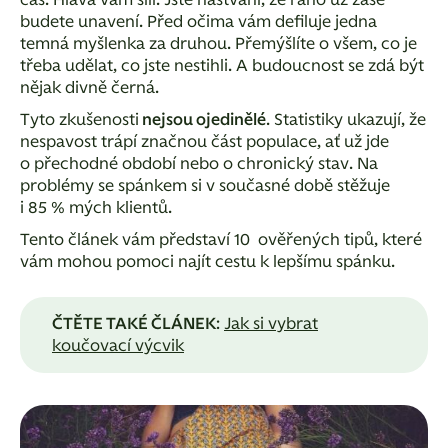
čas. Hlava vám šílí. Jste naštvaní, že ráno už zase
budete unavení. Před očima vám defiluje jedna
temná myšlenka za druhou. Přemýšlíte o všem, co je
třeba udělat, co jste nestihli. A budoucnost se zdá být
nějak divně černá.
Tyto zkušenosti
nejsou ojedinělé
. Statistiky ukazují, že
nespavost trápí značnou část populace, ať už jde
o přechodné období nebo o chronický stav. Na
problémy se spánkem si v současné době stěžuje
i 85 % mých klientů.
Tento článek vám představí 10 ověřených tipů, které
vám mohou pomoci najít cestu k lepšímu spánku.
ČTĚTE TAKÉ ČLÁNEK
:
Jak si vybrat
koučovací výcvik