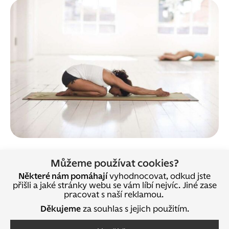
5. Pohyb jako evolucí daná nutnost
Můžeme používat cookies?
Některé nám pomáhají
vyhodnocovat, odkud jste
Na kvalitu našeho spánku má velmi pozitivní vliv
přišli a jaké stránky webu se vám líbí nejvíc. Jiné zase
fyzická aktivita. Naše tělo a mysl byly nadesignovány
pracovat s naší reklamou.
na prostředí pravěku, přičemž platí, že
pravěcí lidé
Děkujeme
za souhlas s jejich použitím.
byly v pohybu prakticky neustále
. Zjednodušeně
řečeno, bez pohybu chřadneme.