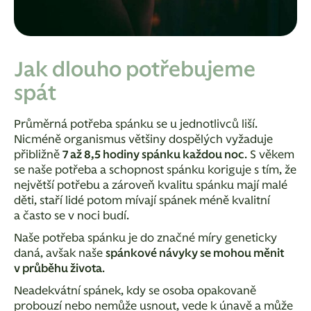
Jak dlouho potřebujeme
spát
Průměrná potřeba spánku se u jednotlivců liší.
Nicméně organismus většiny dospělých vyžaduje
přibližně
7 až 8,5 hodiny spánku každou noc
. S věkem
se naše potřeba a schopnost spánku koriguje s tím, že
největší potřebu a zároveň kvalitu spánku mají malé
děti, staří lidé potom mívají spánek méně kvalitní
a často se v noci budí.
Naše potřeba spánku je do značné míry geneticky
daná, avšak naše
spánkové návyky se mohou měnit
v průběhu života
.
Neadekvátní spánek, kdy se osoba opakovaně
probouzí nebo nemůže usnout, vede k únavě a může