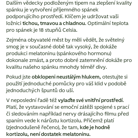
Dalším vědecky podloženým tipem na zlepšení kvality
spánku je vytvoření příjemného spánek
podporujícího prostředí. Klíčem je udržovat vaši
ložnici
tichou, tmavou a chladnou
. Optimální teplota
pro spánek je 18 stupňů Celsia.
Zejména obyvatelé měst by měli vědět, že světelný
smog je v současné době tak vysoký, že dokáže
produkci melatoninu (spánkového hormonu)
dokonale zmást, a proto dobré zatemnění dokáže pro
kvalitu našeho spánku mnohdy téměř divy.
Pokud jste
obklopeni neustálým hlukem,
otestujte si
použití jednoduché pomůcky pro váš klid v podobě
jednoduchých špuntů do uší.
V neposlední řadě též
vylaďte své vnitřní prostředí
.
Platí, že vystavování se emoční zátěži spojené s prací
či sledováním například nervy drásajícího filmu před
spaním vede k nárůstu kortizolu. Přičemž platí
(zjednodušeně řečeno), že tam,
kde je hodně
kortizolu, není dostatek melatoninu
.