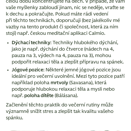
celou dobu koncentrujete na dech. V případě, že vám
vaše myšlenky zabloudí jinam, nic se neděje, vraťte se
k dechu a pokračujte. Pokud máte rádi vedení
při těchto technikách, doporučuji (bez jakékoliv mé
vazby na tento produkt či společnost, která za ním
stojí) např. českou meditační aplikaci Calmio.
Dýchací techniky
: Techniky hlubokého dýchání,
jako je např. dýchání do čtverce (nádech na 4,
pauza na 3, výdech na 4, pauza na 3), mohou
podpořit relaxaci těla a zlepšit přípravu na spánek.
Jógové pozice
: Některé jemné jógové pozice jsou
ideální pro večerní uvolnění. Mezi tyto pozice patří
například poloha
mrtvoly
(Savasana), která
podporuje hlubokou relaxaci těla a mysli nebo
např.
poloha dítěte
(Bálásana).
Začlenění těchto praktik do večerní rutiny může
významně snížit stres a zlepšit tak kvalitu vašeho
spánku.