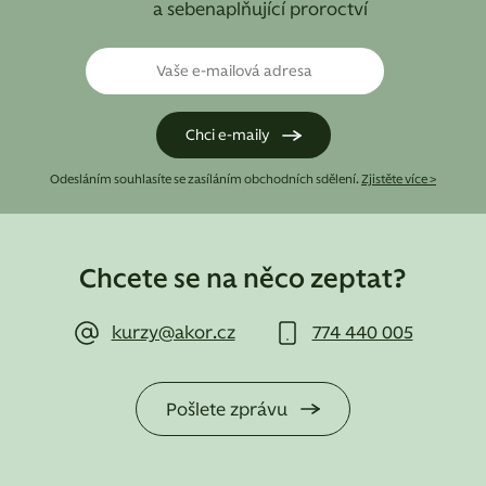
a sebenaplňující proroctví
Odesláním souhlasíte se zasíláním obchodních sdělení.
Zjistěte více >
Chcete se na něco zeptat?
kurzy@akor.cz
774 440 005
Pošlete zprávu