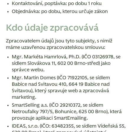
Kontaktování, poptávka: po dobu 1 roku
Objednávka: po dobu, kterou určuje zákon
Kdo údaje zpracovává
Zpracovatelem údajů jsou tyto subjekty, s nimiž
máme uzavřenou zpracovatelskou smlouvu:
Mgr. Markéta Hamrlová, Ph.D. (IČO 03126978, se
sídlem Slovákova 11, 602 00 Brno-střed) jako
správce webu.
Mgr. Martin Domes (IČO 71922105, se sídlem
Babice nad Svitavou 410, 664 19 Babice nad
Svitavou), který spravuje web a zpracovává
marketing.
SmartSelling a.s. (IČO 29210372, se sídlem
Netroufalky 797/5, Bohunice, 625 00 Brno), která
provozuje aplikaci SmartEmailing.
IDEAS, s.r.o. (IČO: 63482355, se sídlem Vídeňská 55,