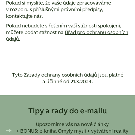
Pokud si myslíte, že vaše údaje zpracováváme
v rozporu s příslušnými právními předpisy,
kontaktujte nás.
Pokud nebudete s řešením vaší stížnosti spokojeni,
můžete podat stížnost na
Úřad pro ochranu osobních
údajů
.
Tyto Zásady ochrany osobních údajů jsou platné
a účinné od 21.3.2024.
Tipy a rady do e-mailu
Upozorníme vás na nové články
+ BONUS: e-kniha Omyly mysli + vytváření reality