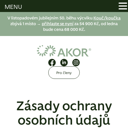
MENU
V listopadovém jubilejním 50. běhu výcviku
Kouč/koučka
zbývá 1 místo →
přihlaste se nyní
za 54 900 Kč, od ledna
bude cena 68 000 Kč.
Pro členy
Zásady ochrany
osobních údajů