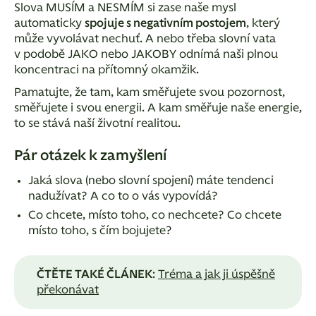
Slova MUSÍM a NESMÍM si zase naše mysl
automaticky
spojuje s negativním postojem
, který
může vyvolávat nechuť. A nebo třeba slovní vata
v podobě JAKO nebo JAKOBY odnímá naši plnou
koncentraci na přítomný okamžik.
Pamatujte, že tam, kam směřujete svou pozornost,
směřujete i svou energii. A kam směřuje naše energie,
to se stává naší životní realitou.
Pár otázek k zamyšlení
Jaká slova (nebo slovní spojení) máte tendenci
nadužívat? A co to o vás vypovídá?
Co chcete, místo toho, co nechcete? Co chcete
místo toho, s čím bojujete?
ČTĚTE TAKÉ ČLÁNEK
:
Tréma a jak ji úspěšně
překonávat