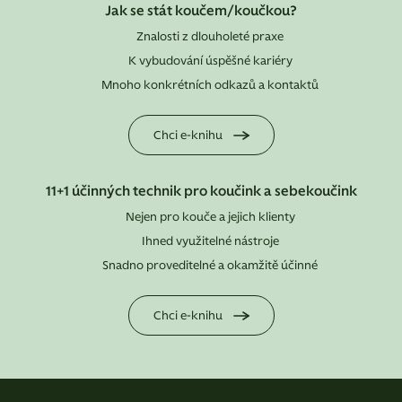
Jak se stát koučem/koučkou?
Znalosti z dlouholeté praxe
K vybudování úspěšné kariéry
Mnoho konkrétních odkazů a kontaktů
Chci e-knihu
11+1 účinných technik pro koučink a sebekoučink
Nejen pro kouče a jejich klienty
Ihned využitelné nástroje
Snadno proveditelné a okamžitě účinné
Chci e-knihu