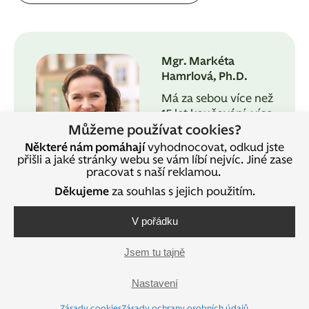
Mgr. Markéta
Hamrlová, Ph.D.
Má za sebou více než
15 let koučování, více
než 25 let lektorské
Můžeme používat cookies?
praxe a 10 let externí
Některé nám pomáhají
vyhodnocovat, odkud jste
výuky na vysoké
přišli a jaké stránky webu se vám líbí nejvíc. Jiné zase
pracovat s naší reklamou.
škole. Je
akreditovanou profesionální koučkou
Děkujeme
za souhlas s jejich použitím.
(Koučink centrum Praha). Certifikace: NLP
Diploma s akreditací Active NLP school
V pořádku
Devon, NLP Premier Practitioner s akreditací
ITANLP, NEW CODE NLP Practitioner s
Jsem tu tajně
akreditací ITANLP, NLP and NEW CODE NLP
Master a NLP Master Practitioner,
Nastavení
Hypnoterapy practicioner s akreditací
Zásady cookies
Zásady ochrany osobních údajů