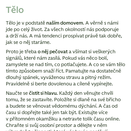
Tělo
Tělo je v podstatě
naším domovem
. A věrně s námi
jde po celý život. Za všech okolností nás podporuje
a drží nás. A má tendenci prospívat právě tak dobře,
jak se o něj staráme.
Proto je třeba
o něj pečovat
a všímat si veškerých
signálů, které nám zasílá. Pokud vás něco bolí,
zamyslete se nad tím, co potlačujete. A co se vám tělo
tímto způsobem snaží říct. Pamatujte na dostatečně
dlouhý spánek, vyváženou stravu a pitný režim.
Pravidelně si berte dovolenou a cíleně vypínejte.
Naučte se
čistit si hlavu
. Každý den věnujte chvíli
tomu, že se zastavíte. Položíte si dlaně na své břicho
a budete se věnovat vědomému dýchání. A čas od
času si dopřejte také jen tak být. Existujte více
v přítomném okamžiku a netravte tolik času online.
Chraňte si svůj osobní prostor a dělejte v něm