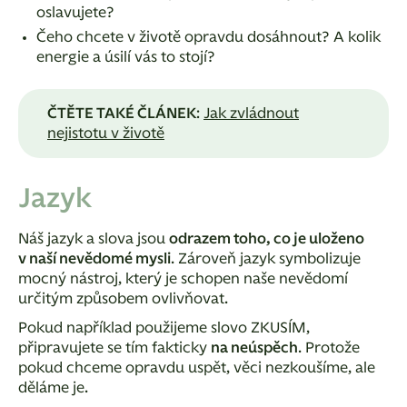
oslavujete?
Čeho chcete v životě opravdu dosáhnout? A kolik
energie a úsilí vás to stojí?
ČTĚTE TAKÉ ČLÁNEK
:
Jak zvládnout
nejistotu v životě
Jazyk
Náš jazyk a slova jsou
odrazem toho, co je uloženo
v naší nevědomé mysli
. Zároveň jazyk symbolizuje
mocný nástroj, který je schopen naše nevědomí
určitým způsobem ovlivňovat.
Pokud například použijeme slovo ZKUSÍM,
připravujete se tím fakticky
na neúspěch
. Protože
pokud chceme opravdu uspět, věci nezkoušíme, ale
děláme je.