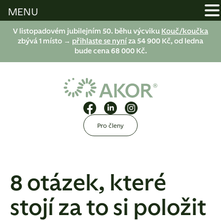
MENU
V listopadovém jubilejním 50. běhu výcviku
Kouč/koučka
zbývá 1 místo →
přihlaste se nyní
za 54 900 Kč, od ledna
bude cena 68 000 Kč.
Pro členy
8 otázek, které
stojí za to si položit