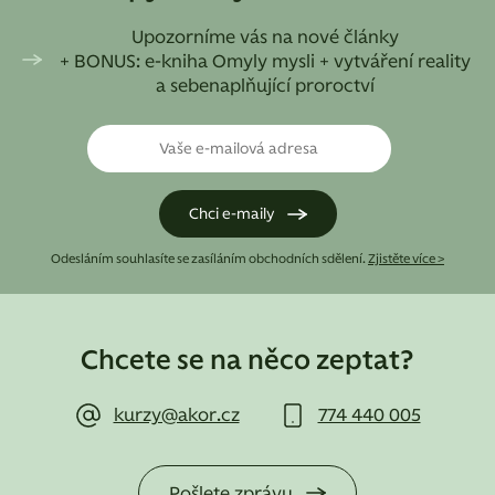
Upozorníme vás na nové články
+ BONUS: e-kniha Omyly mysli + vytváření reality
a sebenaplňující proroctví
Odesláním souhlasíte se zasíláním obchodních sdělení.
Zjistěte více >
Chcete se na něco zeptat?
kurzy@akor.cz
774 440 005
Pošlete zprávu