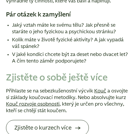
výhradně ty činnosti, které vás baví a naplňují.
Pár otázek k zamyšlení
Jaký vztah máte ke svému tělu? Jak přesně se
staráte o jeho fyzickou a psychickou stránku?
Kolik máte v životě fyzické aktivity? A jak vypadá
váš spánek?
V jaké kondici chcete být za deset nebo dvacet let?
A čím tento záměr podporujete?
Zjistěte o sobě ještě více
Přihlaste se na sebezkušenostní výcvik
Kouč
a osvojte
si základy koučovací metodiky. Nebo absolvujte kurz
Kouč rozvoje osobnosti
, který je určen pro všechny,
kteří se chtějí stát koučem.
Zjistěte o kurzech více