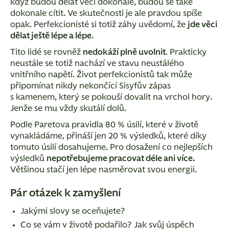
když budou dělat věci dokonale, budou se také
dokonale cítit. Ve skutečnosti je ale pravdou spíše
opak. Perfekcionisté si totiž záhy uvědomí, že
jde věci
dělat ještě lépe a lépe
.
Tito lidé se rovněž
nedokáží plně uvolnit
. Prakticky
neustále se totiž nachází ve stavu neustálého
vnitřního napětí. Život perfekcionistů tak může
připomínat nikdy nekončící Sisyfův zápas
s kamenem, který se pokouší dovalit na vrchol hory.
Jenže se mu vždy skutálí dolů.
Podle Paretova pravidla 80 % úsilí, které v životě
vynakládáme, přináší jen 20 % výsledků, které díky
tomuto úsilí dosahujeme. Pro dosažení co nejlepších
výsledků
nepotřebujeme pracovat déle ani více.
Většinou stačí jen lépe nasměrovat svou energii.
Pár otázek k zamyšlení
Jakými slovy se oceňujete?
Co se vám v životě podařilo? Jak svůj úspěch