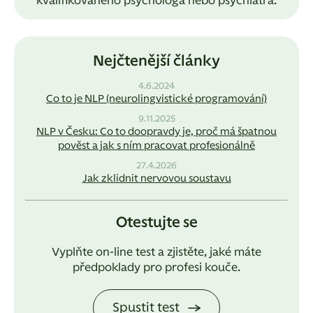
kvalifikovaného psychologa nebo psychiatra.
Nejčtenější články
4.6.2024
Co to je NLP (neurolingvistické programování)
9.11.2025
NLP v Česku: Co to doopravdy je, proč má špatnou
pověst a jak s ním pracovat profesionálně
27.4.2026
Jak zklidnit nervovou soustavu
Otestujte se
Vyplňte on-line test a zjistěte, jaké máte
předpoklady pro profesi kouče.
Spustit test