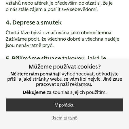
vztahů nebo aférek je především dokázat si, že je
o nás stále zájem a posílit své sebevědomí.
4. Deprese a smutek
Čtvrtá fáze bývá označována jako
období temna
.
Zažíváme pocit, že všechno dobré a všechna naděje
jsou nenávratně pryč.
5. Přijímáme situace takovou, jaká je
Můžeme používat cookies?
V závěrečné fázi přijímáme situaci takovou, jaká je
Některé nám pomáhají
vyhodnocovat, odkud jste
a smíříme se s ní.
Dokážeme se rozhlédnout po tom
,
přišli a jaké stránky webu se vám líbí nejvíc. Jiné zase
co je s ohledem na nové životní podmínky nyní
pracovat s naší reklamou.
možné. A uvědomujeme si, že všechno zlé může být
Děkujeme
za souhlas s jejich použitím.
k něčemu dobré.
V pořádku
ČTĚTE TAKÉ ČLÁNEK
:
Chcete být v životě
Jsem tu tajně
spokojenější? Mám pro vás 4 tipy