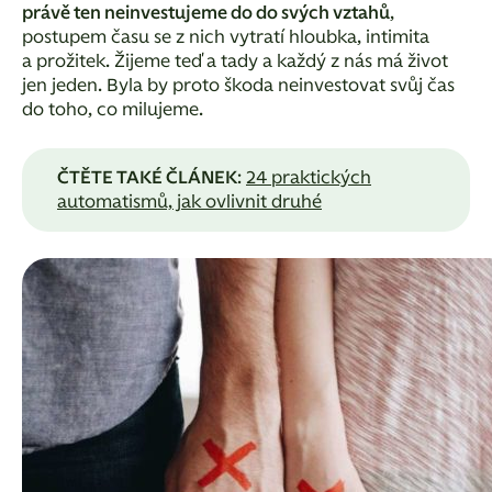
právě ten neinvestujeme do do svých vztahů
,
postupem času se z nich vytratí hloubka, intimita
a prožitek. Žijeme teď a tady a každý z nás má život
jen jeden. Byla by proto škoda neinvestovat svůj čas
do toho, co milujeme.
ČTĚTE TAKÉ ČLÁNEK
:
24 praktických
automatismů, jak ovlivnit druhé