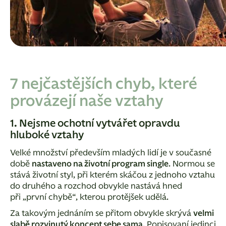
7 nejčastějších chyb, které
provázejí naše vztahy
1. Nejsme ochotní vytvářet opravdu
hluboké vztahy
Velké množství především mladých lidí je v současné
době
nastaveno na životní program single
. Normou se
stává životní styl, při kterém skáčou z jednoho vztahu
do druhého a rozchod obvykle nastává hned
při „první chybě“, kterou protějšek udělá.
Za takovým jednáním se přitom obvykle skrývá
velmi
slabě rozvinutý koncept sebe sama
. Popisovaní jedinci