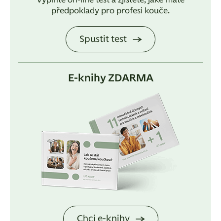
Vyplňte on-line test a zjistěte, jaké máte
předpoklady pro profesi kouče.
Spustit test
E-knihy ZDARMA
Chci e-knihy