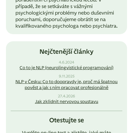
poradenství či psychiatrickou léčbu. V
případě, že se setkáváte s vážnými
psychologickými problémy nebo duševními
poruchami, doporučujeme obrátit se na
kvalifikovaného psychologa nebo psychiatra.
Nejčtenější články
4.6.2024
Co to je NLP (neurolingvistické programování)
9.11.2025
NLP v Česku: Co to doopravdy je, proč má špatnou
pověst a jak s ním pracovat profesionálně
27.4.2026
Jak zklidnit nervovou soustavu
Otestujte se