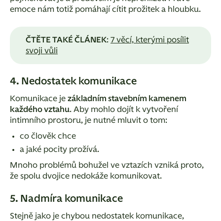
emoce nám totiž pomáhají cítit prožitek a hloubku.
ČTĚTE TAKÉ ČLÁNEK
:
7 věcí, kterými posílit
svoji vůli
4. Nedostatek komunikace
Komunikace je
základním stavebním kamenem
každého vztahu
. Aby mohlo dojít k vytvoření
intimního prostoru, je nutné mluvit o tom:
co člověk chce
a jaké pocity prožívá.
Mnoho problémů bohužel ve vztazích vzniká proto,
že spolu dvojice nedokáže komunikovat.
5. Nadmíra komunikace
Stejně jako je chybou nedostatek komunikace,