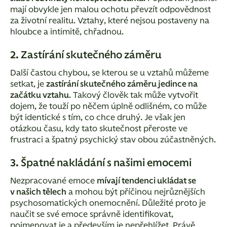
mají obvykle jen malou ochotu převzít odpovědnost
za životní realitu. Vztahy, které nejsou postaveny na
hloubce a intimitě, chřadnou.
2. Zastírání skutečného záměru
Další častou chybou, se kterou se u vztahů můžeme
setkat, je
zastírání skutečného záměru jedince na
začátku vztahu
. Takový člověk tak může vytvořit
dojem, že touží po něčem úplně odlišném, co může
být identické s tím, co chce druhý. Je však jen
otázkou času, kdy tato skutečnost přeroste ve
frustraci a špatný psychický stav obou zúčastněných.
3. Špatné nakládání s našimi emocemi
Nezpracované emoce
mívají tendenci ukládat se
v našich tělech
a mohou být příčinou nejrůznějších
psychosomatických onemocnění. Důležité proto je
naučit se své emoce správně identifikovat,
pojmenovat je a především je nepřehlížet. Právě