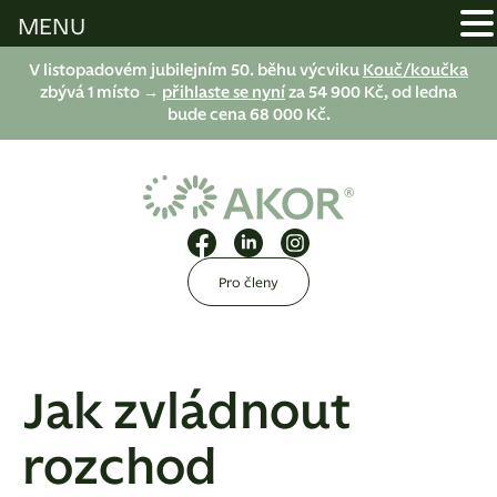
MENU
V listopadovém jubilejním 50. běhu výcviku
Kouč/koučka
zbývá 1 místo →
přihlaste se nyní
za 54 900 Kč, od ledna
bude cena 68 000 Kč.
Pro členy
Jak zvládnout
rozchod