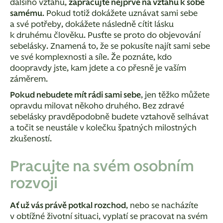
dalšího vztahu,
zapracujte nejprve na vztahu k sobě
samému
. Pokud totiž dokážete uznávat sami sebe
a své potřeby, dokážete následně cítit lásku
k druhému člověku. Pusťte se proto do objevování
sebelásky. Znamená to, že se pokusíte najít sami sebe
ve své komplexnosti a síle. Že poznáte, kdo
doopravdy jste, kam jdete a co přesně je vaším
záměrem.
Pokud nebudete mít rádi sami sebe
, jen těžko můžete
opravdu milovat někoho druhého. Bez zdravé
sebelásky pravděpodobně budete vztahově selhávat
a točit se neustále v kolečku špatných milostných
zkušeností.
Pracujte na svém osobním
rozvoji
Ať už vás právě potkal rozchod
, nebo se nacházíte
v obtížné životní situaci, vyplatí se pracovat na svém