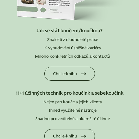
Jak se stát koučem/koučkou?
Znalosti z dlouholeté praxe
K vybudování úspěšné kariéry
Mnoho konkrétních odkazů a kontaktů
Chci e-knihu
11+1 účinných technik pro koučink a sebekoučink
Nejen pro kouče a jejich klienty
Ihned využitelné nástroje
Snadno proveditelné a okamžitě účinné
Chci e-knihu