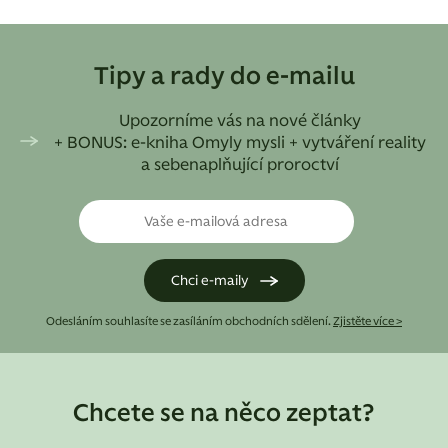
Tipy a rady do e-mailu
Upozorníme vás na nové články
+ BONUS: e-kniha Omyly mysli + vytváření reality
a sebenaplňující proroctví
Odesláním souhlasíte se zasíláním obchodních sdělení.
Zjistěte více >
Chcete se na něco zeptat?