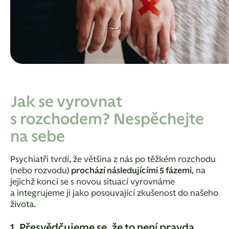
Jak se vyrovnat
s rozchodem? Nespěchejte
na sebe
Psychiatři tvrdí, že většina z nás po těžkém rozchodu
(nebo rozvodu)
prochází následujícími 5 fázemi
, na
jejichž konci se s novou situací vyrovnáme
a integrujeme ji jako posouvající zkušenost do našeho
života.
1. Přesvědčujeme se, že to není pravda