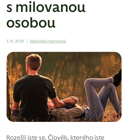
s milovanou
osobou
3. 8. 2020
|
Markéta Hamrlová
Rozešli jste se. Člověk, kterého jste