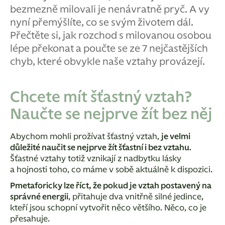
bezmezně milovali je nenávratně pryč. A vy
nyní přemýšlíte, co se svým životem dál.
Přečtěte si, jak rozchod s milovanou osobou
lépe překonat a poučte se ze 7 nejčastějších
chyb, které obvykle naše vztahy provázejí.
Chcete mít šťastný vztah?
Naučte se nejprve žít bez něj
Abychom mohli prožívat šťastný vztah,
je velmi
důležité naučit se nejprve žít šťastní i bez vztahu
.
Šťastné vztahy totiž vznikají z nadbytku lásky
a hojnosti toho, co máme v sobě aktuálně k dispozici.
Pmetaforicky lze říct, že pokud je vztah postavený na
správné energii
, přitahuje dva vnitřně silné jedince,
kteří jsou schopní vytvořit něco většího. Něco, co je
přesahuje.