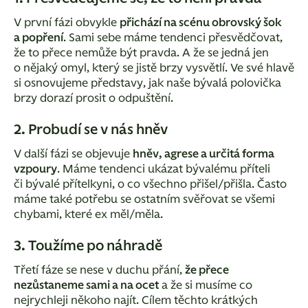
V první fázi obvykle
přichází na scénu obrovský šok
a popření
. Sami sebe máme tendenci přesvědčovat,
že to přece nemůže být pravda. A že se jedná jen
o nějaký omyl, který se jistě brzy vysvětlí. Ve své hlavě
si osnovujeme představy, jak naše bývalá polovička
brzy dorazí prosit o odpuštění.
2. Probudí se v nás hněv
V další fázi se objevuje
hněv, agrese a určitá forma
vzpoury
. Máme tendenci ukázat bývalému příteli
či bývalé přítelkyni, o co všechno přišel/přišla. Často
máme také potřebu se ostatním svěřovat se všemi
chybami, které ex měl/měla.
3. Toužíme po náhradě
Třetí fáze se nese v duchu přání,
že přece
nezůstaneme sami a na ocet
a že si musíme co
nejrychleji někoho najít. Cílem těchto krátkých