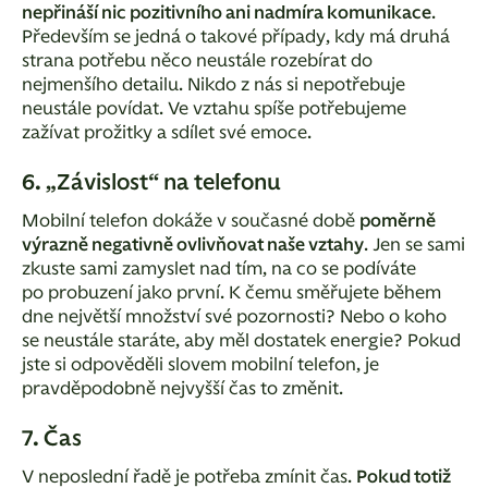
nepřináší nic pozitivního ani nadmíra komunikace
.
Především se jedná o takové případy, kdy má druhá
strana potřebu něco neustále rozebírat do
nejmenšího detailu. Nikdo z nás si nepotřebuje
neustále povídat. Ve vztahu spíše potřebujeme
zažívat prožitky a sdílet své emoce.
6. „Závislost“ na telefonu
Mobilní telefon dokáže v současné době
poměrně
výrazně negativně ovlivňovat naše vztahy
. Jen se sami
zkuste sami zamyslet nad tím, na co se podíváte
po probuzení jako první. K čemu směřujete během
dne největší množství své pozornosti? Nebo o koho
se neustále staráte, aby měl dostatek energie? Pokud
jste si odpověděli slovem mobilní telefon, je
pravděpodobně nejvyšší čas to změnit.
7. Čas
V neposlední řadě je potřeba zmínit čas.
Pokud totiž