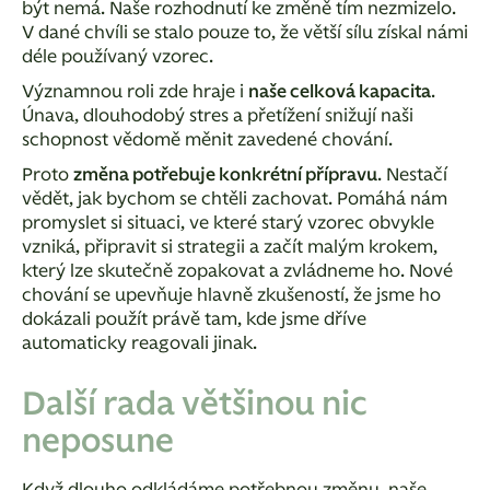
být nemá. Naše rozhodnutí ke změně tím nezmizelo.
V dané chvíli se stalo pouze to, že větší sílu získal námi
déle používaný vzorec.
Významnou roli zde hraje i
naše celková kapacita
.
Únava, dlouhodobý stres a přetížení snižují naši
schopnost vědomě měnit zavedené chování.
Proto
změna potřebuje konkrétní přípravu
. Nestačí
vědět, jak bychom se chtěli zachovat. Pomáhá nám
promyslet si situaci, ve které starý vzorec obvykle
vzniká, připravit si strategii a začít malým krokem,
který lze skutečně zopakovat a zvládneme ho. Nové
chování se upevňuje hlavně zkušeností, že jsme ho
dokázali použít právě tam, kde jsme dříve
automaticky reagovali jinak.
Další rada většinou nic
neposune