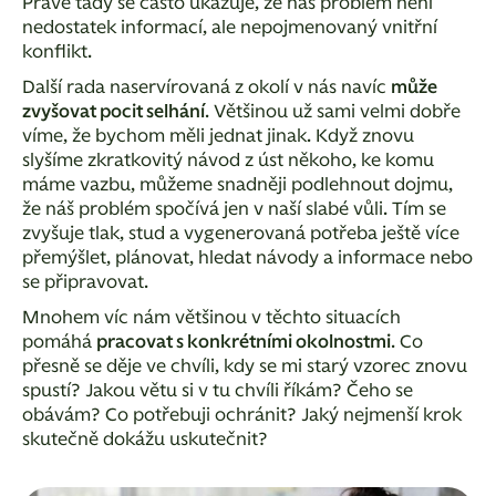
Právě tady se často ukazuje, že náš problém není
nedostatek informací, ale nepojmenovaný vnitřní
konflikt.
Další rada naservírovaná z okolí v nás navíc
může
zvyšovat pocit selhání
. Většinou už sami velmi dobře
víme, že bychom měli jednat jinak. Když znovu
slyšíme zkratkovitý návod z úst někoho, ke komu
máme vazbu, můžeme snadněji podlehnout dojmu,
že náš problém spočívá jen v naší slabé vůli. Tím se
zvyšuje tlak, stud a vygenerovaná potřeba ještě více
přemýšlet, plánovat, hledat návody a informace nebo
se připravovat.
Mnohem víc nám většinou v těchto situacích
pomáhá
pracovat s konkrétními okolnostmi
. Co
přesně se děje ve chvíli, kdy se mi starý vzorec znovu
spustí? Jakou větu si v tu chvíli říkám? Čeho se
obávám? Co potřebuji ochránit? Jaký nejmenší krok
skutečně dokážu uskutečnit?