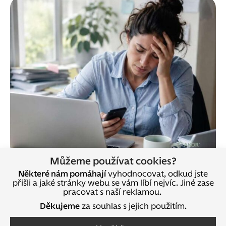
Můžeme používat cookies?
Některé nám pomáhají
vyhodnocovat, odkud jste
Co umí opravdu dobrý
přišli a jaké stránky webu se vám líbí nejvíc. Jiné zase
pracovat s naší reklamou.
koučovací rozhovor
Děkujeme
za souhlas s jejich použitím.
Kvalitní koučovací rozhovor
pomáhá zpřesnit, co se