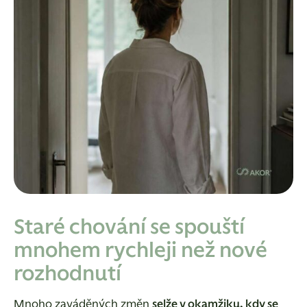
Staré chování se spouští
mnohem rychleji než nové
rozhodnutí
Mnoho zaváděných změn
selže v okamžiku, kdy se