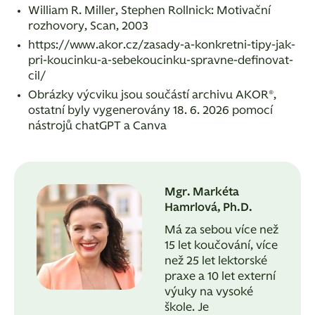
William R. Miller, Stephen Rollnick: Motivační
rozhovory, Scan, 2003
https://www.akor.cz/zasady-a-konkretni-tipy-jak-
pri-koucinku-a-sebekoucinku-spravne-definovat-
cil/
Obrázky výcviku jsou součástí archivu AKOR®,
ostatní byly vygenerovány 18. 6. 2026 pomocí
nástrojů chatGPT a Canva
Mgr. Markéta
Hamrlová, Ph.D.
Má za sebou více než
15 let koučování, více
než 25 let lektorské
praxe a 10 let externí
výuky na vysoké
škole. Je