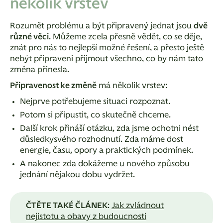
několik vrstev
Rozumět problému a být připravený jednat jsou
dvě
různé věci
. Můžeme zcela přesně vědět, co se děje,
znát pro nás to nejlepší možné řešení, a přesto ještě
nebýt připraveni přijmout všechno, co by nám tato
změna přinesla.
Připravenost ke změně
má několik vrstev:
Nejprve potřebujeme situaci
rozpoznat
.
Potom si
připustit
, co skutečně chceme.
Další krok přináší otázku, zda jsme ochotni
nést
důsledky
svého rozhodnutí. Zda máme dost
energie, času, opory a praktických podmínek.
A nakonec zda
dokážeme
u nového způsobu
jednání nějakou dobu
vydržet
.
ČTĚTE TAKÉ ČLÁNEK
:
Jak zvládnout
nejistotu a obavy z budoucnosti