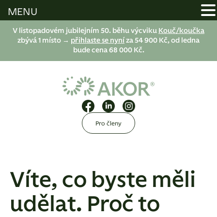
MENU
V listopadovém jubilejním 50. běhu výcviku
Kouč/koučka
zbývá 1 místo →
přihlaste se nyní
za 54 900 Kč, od ledna
bude cena 68 000 Kč.
Pro členy
Víte, co byste měli
udělat. Proč to