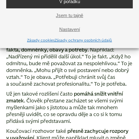
V pořádku
pod odkládáním změny skutečně odehrává
. Ke kouči
můžeme přijít například s větou „Potřebuji změnit
Jsem tu tajně
práci.“ nebo „Musím se konečně naučit říkat ne.“, ale
za těmito větami většinou bývá celá škála
Nastavení
nejrůznějších potřeb, obav a očekávání.
Zásady cookies
Zásady ochrany osobních údajů
Důležitou částí koučovacího rozhovoru je
rozlišit
fakta, domněnky, obavy a potřeby
. Například:
„
Nadřízený mi přidělil další úkol.
“ To je fakt. „
Když ho
odmítnu, bude mě považovat za nespolehlivou.
“ To je
domněnka. „
Mohu přijít o své postavení nebo dobrý
vztah.
“ To je obava. „
Potřebuji chránit svůj čas
a současně zachovat profesionalitu.
“ To je potřeba.
Už jen takové rozlišení často
pomáhá snížit vnitřní
zmatek
. Člověk přestane zacházet se všemi svými
myšlenkami jako s jistotou a může tak mnohem
přesněji uvidět, co se opravdu děje a co si k tomu
přidává svými představami.
Koučovací rozhovor také
přesně zachycuje rozpory
v uvažování
. Klient může například mluvit o změně