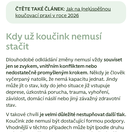
ČTĚTE TAKÉ ČLÁNEK
:
Jak na (ne)úspěšnou
koučovací praxi v roce 2026
Kdy už koučink nemusí
stačit
Dlouhodobé odkládání změny nemusí vždy
souviset
jen se zvykem, vnitřním konfliktem nebo
nedostatečně promyšleným krokem
. Někdy je člověk
vyčerpaný natolik, že nemá kapacitu jednat. Jindy
může jít o stav, kdy do jeho situace již vstupuje
deprese, úzkostná porucha, trauma, vyhoření,
závislost, domácí násilí nebo jiný závažný zdravotní
stav.
V takové chvíli
je velmi důležité nestupňovat další tlak
.
Koučink zde nemusí být dostačující formou podpory.
Vhodnější v těchto případech může být (podle druhu