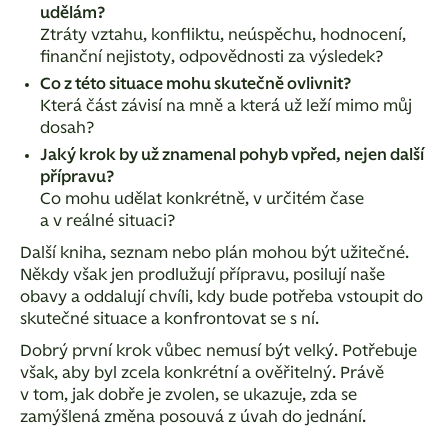
udělám?
Ztráty vztahu, konfliktu, neúspěchu, hodnocení,
finanční nejistoty, odpovědnosti za výsledek?
Co z této situace mohu skutečně ovlivnit?
Která část závisí na mně a která už leží mimo můj
dosah?
Jaký krok by už znamenal pohyb vpřed, nejen další
přípravu?
Co mohu udělat konkrétně, v určitém čase
a v reálné situaci?
Další kniha, seznam nebo plán mohou být užitečné.
Někdy však jen prodlužují přípravu, posilují naše
obavy a oddalují chvíli, kdy bude potřeba vstoupit do
skutečné situace a konfrontovat se s ní.
Dobrý první krok vůbec nemusí být velký. Potřebuje
však, aby byl zcela konkrétní a ověřitelný. Právě
v tom, jak dobře je zvolen, se ukazuje, zda se
zamýšlená změna posouvá z úvah do jednání.