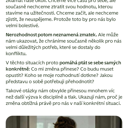
zklamat naše okolí. Chceme více času pro sebe, ale
současně nechceme ztratit svou hodnotu, kterou
stavíme na užitečnosti. Chceme začít, ale nechceme
zjistit, že neuspějeme. Protože toto by pro nás bylo
velmi bolestivé.
Nerozhodnost potom neznamená zmatek.
Ale může
nám ukazovat, že chráníme současně několik pro nás
velmi důležitých potřeb, které se dostaly do
konfliktu.
V těchto situacích proto
pomáhá ptát se sebe samých
konkrétně
: Co mi změna přinese? Co budu muset
opustit? Koho se moje rozhodnutí dotkne? Jakou
představu o sobě potřebuji přehodnotit?
Takové otázky nám obvykle přinesou mnohem víc
než další výzva k disciplíně a tlak. Ukazují nám, proč je
změna obtížná právě pro nás v naší konkrétní situaci.