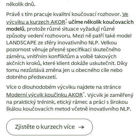
několik dnů.
Právě s tím pracuje
kvalitní koučovací rozhovor
.
Ve
®
výcviku a kurzech AKOR
učíme několik koučovacích
modelů
, protože různé situace vyžadují různé
způsoby vedení rozhovoru. Mezi ně patří také model
LANDSCAPE ze sféry inovativního NLP. Velkou
pozornost věnuje přesné specifikaci skutečného
záměru, vnitřním konfliktům a volbě takových
akčních kroků, které klient dokáže uskutečnit. Díky
tomu nezůstává změna jen u obecného cíle nebo
dobrého předsevzetí.
Více o dlouhodobém výcviku najdete na stránce
®
Moderní výcvik koučinku AKOR
. Výcvik je zaměřený
na praktický trénink, etický rámec a práci s širokou
škálou koučovacích metod včetně inovativního NLP.
Zjistěte o kurzech více