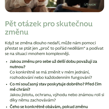
Pět otázek pro skutečnou
změnu
Když se změna dlouho nedaří, může nám pomoci
přestat se ptát jen „proč to pořád nedělám“ a podívat
se na situaci mnohem komplexněji.
Jakou změnu pro sebe už delší dobu považuji za
nutnou?
Co konkrétně se má změnit v mém jednání,
rozhodování nebo každodenním fungování?
Co mi současný stav poskytuje dobrého? Před čím
mě chrání?
Jakou jistotu, ochranu, výhodu nebo známou roli si
díky němu zachovávám?
Čeho se konkrétně obávám, pokud změnu