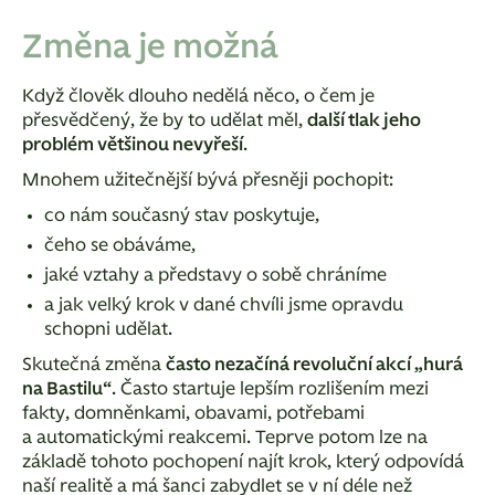
Změna je možná
Když člověk dlouho nedělá něco, o čem je
přesvědčený, že by to udělat měl,
další tlak jeho
problém většinou nevyřeší
.
Mnohem užitečnější bývá přesněji pochopit:
co nám současný stav poskytuje,
čeho se obáváme,
jaké vztahy a představy o sobě chráníme
a jak velký krok v dané chvíli jsme opravdu
schopni udělat.
Skutečná změna
často nezačíná revoluční akcí „hurá
na Bastilu“
. Často startuje lepším rozlišením mezi
fakty, domněnkami, obavami, potřebami
a automatickými reakcemi. Teprve potom lze na
základě tohoto pochopení najít krok, který odpovídá
naší realitě a má šanci zabydlet se v ní déle než