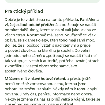
Praktický příklad
Dobře je to vidět třeba na tomto příkladu.
Paní Alena
ví, že je dlouhodobě přetížená
a potřebuje se naučit
odmítat další úkoly, které se na ni valí jako lavina ze
všech stran. Rozumově má jasno. Současně se však
obává, že zklame kolegy, kteří toho mají sami moc.
Bojí se, že si poškodí vztah s nadřízeným a přijde
o pověst člověka, na kterého je spoleh. Do velmi
jednoduchého záměru „potřebuji se naučit říkat ne“
tak vstupuje i vztah k autoritě, potřeba uznání, strach
z konfliktu i vlastní obraz sebe samé jako
spolehlivého člověka.
Můžeme mít v hlavě hotové řešení
, a přesto ještě
nemít vnitřně zpracovanou cenu, kterou jsme
ochotni za změnu zaplatit. Někdy nám k tomu chybí
odvaha. Jindy čas, peníze, informace nebo opora.
Někdy je změna na nás až příliš velká a vágní, takže se
k ní vůbec neumíme přirozeně přiblížit.