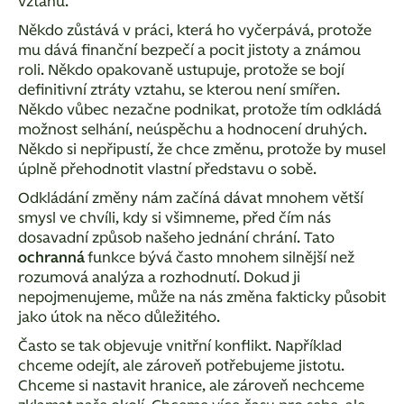
vztahu.
Někdo zůstává v práci, která ho vyčerpává, protože
mu dává finanční bezpečí a pocit jistoty a známou
roli. Někdo opakovaně ustupuje, protože se bojí
definitivní ztráty vztahu, se kterou není smířen.
Někdo vůbec nezačne podnikat, protože tím odkládá
možnost selhání, neúspěchu a hodnocení druhých.
Někdo si nepřipustí, že chce změnu, protože by musel
úplně přehodnotit vlastní představu o sobě.
Odkládání změny nám začíná dávat mnohem větší
smysl ve chvíli, kdy si všimneme, před čím nás
dosavadní způsob našeho jednání chrání. Tato
ochranná
funkce
bývá často mnohem silnější než
rozumová analýza a rozhodnutí. Dokud ji
nepojmenujeme, může na nás změna fakticky působit
jako útok na něco důležitého.
Často se tak objevuje
vnitřní konflikt
. Například
chceme odejít, ale zároveň potřebujeme jistotu.
Chceme si nastavit hranice, ale zároveň nechceme