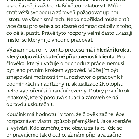
a současně ji každou další větou oslabovat. Může
chtít větší svobodu a zároveň požadovat úplnou
jistotu ve všech směrech. Nebo například může chtít
více času pro sebe a současně odmítat cokoliv z toho,
co dělá, pustit. Právě tyto rozpory velmi často ukazují
místo, se kterým je vhodné pracovat.
Významnou roli v tomto procesu má i
hledání kroku,
který odpovídá skutečné připravenosti klienta
. Pro
člověka, který uvažuje o odchodu z práce, nemusí
být jeho prvním krokem výpověď. Může jím být
zmapování možností trhu, rozhovor o pracovních
podmínkách s nadřízeným, aktualizace životopisu
nebo vytvoření si finanční rezervy. Dobrý první krok
je takový, který posouvá situaci a zároveň se dá
opravdu uskutečnit.
Koučink má hodnotu i v tom, že člověk začne
lépe
rozpoznávat vlastní způsob přemýšlení
. Jaké
scénáře
si vytváří. Kde zaměňujeme obavu za fakt. Kde se
připravujeme tak dlouho, až nám příprava začne