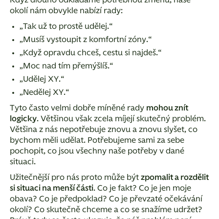
Když dlouho odkládáme potřebnou změnu, naše
okolí nám obvykle nabízí rady:
„
Tak už to prostě udělej.
“
„
Musíš vystoupit z komfortní zóny.
“
„
Když opravdu chceš, cestu si najdeš.
“
„
Moc nad tím přemýšlíš.
“
„
Udělej XY.
“
„
Nedělej XY.
“
Tyto často velmi dobře míněné rady
mohou znít
logicky
. Většinou však zcela míjejí skutečný problém.
Většina z nás nepotřebuje znovu a znovu slyšet, co
bychom měli udělat. Potřebujeme sami za sebe
pochopit, co jsou všechny naše potřeby v dané
situaci.
Užitečnější pro nás proto může být
zpomalit a rozdělit
si situaci na menší části
. Co je fakt? Co je jen moje
obava? Co je předpoklad? Co je převzaté očekávání
okolí? Co skutečně chceme a co se snažíme udržet?