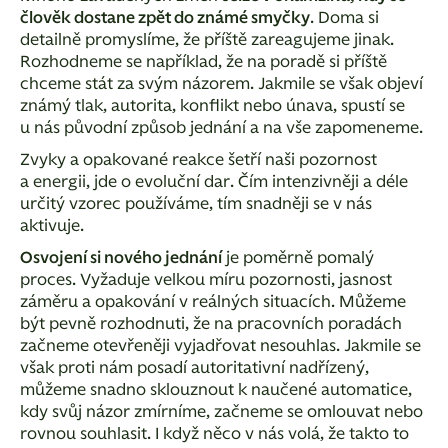
člověk dostane zpět do známé smyčky
. Doma si
detailně promyslíme, že příště zareagujeme jinak.
Rozhodneme se například, že na poradě si příště
chceme stát za svým názorem. Jakmile se však objeví
známý tlak, autorita, konflikt nebo únava, spustí se
u nás původní způsob jednání a na vše zapomeneme.
Zvyky a opakované reakce šetří naši pozornost
a energii, jde o evoluční dar. Čím intenzivněji a déle
určitý vzorec používáme, tím snadněji se v nás
aktivuje.
Osvojení si nového jednání
je poměrně pomalý
proces. Vyžaduje
velkou míru pozornosti
,
jasnost
záměru
a
opakování v reálných situacích
. Můžeme
být pevně rozhodnuti, že na pracovních poradách
začneme otevřeněji vyjadřovat nesouhlas. Jakmile se
však proti nám posadí autoritativní nadřízený,
můžeme snadno sklouznout k naučené automatice,
kdy svůj názor zmírníme, začneme se omlouvat nebo
rovnou souhlasit. I když něco v nás volá, že takto to