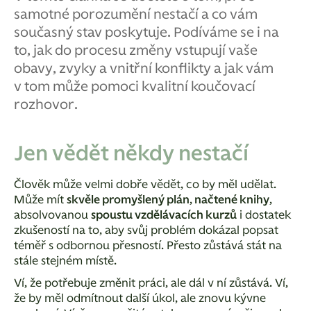
samotné porozumění nestačí a co vám
současný stav poskytuje. Podíváme se i na
to, jak do procesu změny vstupují vaše
obavy, zvyky a vnitřní konflikty a jak vám
v tom může pomoci kvalitní koučovací
rozhovor.
Jen vědět někdy nestačí
Člověk může velmi dobře vědět, co by měl udělat.
Může mít
skvěle promyšlený plán
,
načtené knihy
,
absolvovanou
spoustu vzdělávacích kurzů
i dostatek
zkušeností na to, aby svůj problém dokázal popsat
téměř s odbornou přesností. Přesto zůstává stát na
stále stejném místě.
Ví, že potřebuje změnit práci, ale dál v ní zůstává. Ví,
že by měl odmítnout další úkol, ale znovu kývne