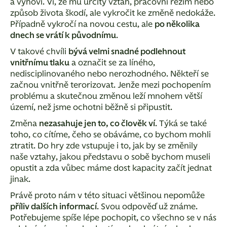
a vyhoví. Ví, že mu určitý vztah, pracovní režim nebo
způsob života škodí, ale vykročit ke změně nedokáže.
Případně vykročí na novou cestu, ale
po několika
dnech se vrátí k původnímu
.
V takové chvíli
bývá velmi snadné podlehnout
vnitřnímu tlaku
a označit se za líného,
nedisciplinovaného nebo nerozhodného. Někteří se
začnou vnitřně terorizovat. Jenže mezi pochopením
problému a skutečnou změnou leží mnohem větší
území, než jsme ochotni běžně si připustit.
Změna
nezasahuje jen to, co člověk ví
. Týká se také
toho, co cítíme, čeho se obáváme, co bychom mohli
ztratit. Do hry zde vstupuje i to, jak by se změnily
naše vztahy, jakou představu o sobě bychom museli
opustit a zda vůbec máme dost kapacity začít jednat
jinak.
Právě proto nám v této situaci většinou nepomůže
příliv dalších informací
. Svou odpověď už známe.
Potřebujeme spíše lépe pochopit, co všechno se v nás