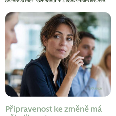
odehrává mezi rozhodnutím a konkrétním krokem.
Připravenost ke změně má