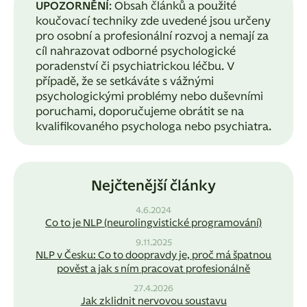
UPOZORNĚNÍ
: Obsah článků a použité
koučovací techniky zde uvedené jsou určeny
pro osobní a profesionální rozvoj a nemají za
cíl nahrazovat odborné psychologické
poradenství či psychiatrickou léčbu. V
případě, že se setkáváte s vážnými
psychologickými problémy nebo duševními
poruchami, doporučujeme obrátit se na
kvalifikovaného psychologa nebo psychiatra.
Nejčtenější články
4.6.2024
Co to je NLP (neurolingvistické programování)
9.11.2025
NLP v Česku: Co to doopravdy je, proč má špatnou
pověst a jak s ním pracovat profesionálně
27.4.2026
Jak zklidnit nervovou soustavu