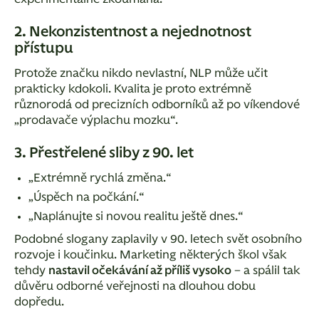
2. Nekonzistentnost a nejednotnost
přístupu
Protože značku nikdo nevlastní, NLP může učit
prakticky kdokoli. Kvalita je proto extrémně
různorodá od precizních odborníků až po víkendové
„prodavače výplachu mozku“.
3. Přestřelené sliby z 90. let
„Extrémně rychlá změna.“
„Úspěch na počkání.“
„Naplánujte si novou realitu ještě dnes.“
Podobné slogany zaplavily v 90. letech svět osobního
rozvoje i koučinku. Marketing některých škol však
tehdy
nastavil očekávání až příliš vysoko
– a spálil tak
důvěru odborné veřejnosti na dlouhou dobu
dopředu.