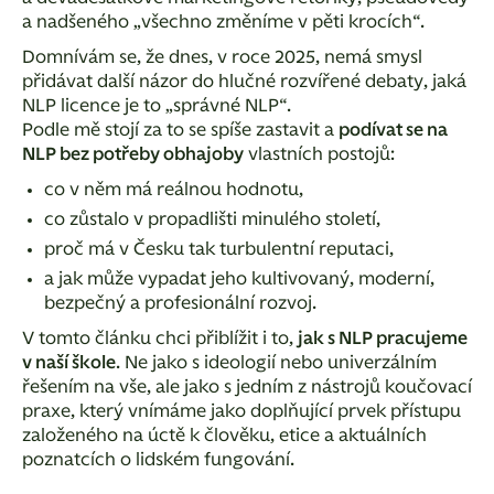
a nadšeného „všechno změníme v pěti krocích“.
Domnívám se, že dnes, v roce 2025, nemá smysl
přidávat další názor do hlučné rozvířené debaty, jaká
NLP licence je to „správné NLP“.
Podle mě stojí za to se spíše zastavit a
podívat se na
NLP bez potřeby obhajoby
vlastních postojů:
co v něm má reálnou hodnotu,
co zůstalo v propadlišti minulého století,
proč má v Česku tak turbulentní reputaci,
a jak může vypadat jeho kultivovaný, moderní,
bezpečný a profesionální rozvoj.
V tomto článku chci přiblížit i to,
jak s NLP pracujeme
v naší škole
. Ne jako s ideologií nebo univerzálním
řešením na vše, ale jako s jedním z nástrojů koučovací
praxe, který vnímáme jako doplňující prvek přístupu
založeného na úctě k člověku, etice a aktuálních
poznatcích o lidském fungování.