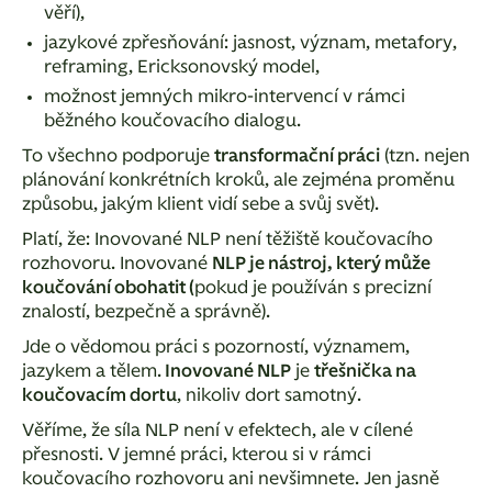
věří),
jazykové zpřesňování: jasnost, význam, metafory,
reframing, Ericksonovský model,
možnost jemných mikro-intervencí v rámci
běžného koučovacího dialogu.
To všechno podporuje
transformační práci
(tzn. nejen
plánování konkrétních kroků, ale zejména proměnu
způsobu, jakým klient vidí sebe a svůj svět).
Platí, že:
Inovované NLP není těžiště koučovacího
rozhovoru. Inovované
NLP je nástroj, který může
koučování obohatit (
pokud je používán s precizní
znalostí, bezpečně a správně).
Jde o vědomou práci s pozorností, významem,
jazykem a tělem.
Inovované NLP
je
třešnička na
koučovacím dortu
, nikoliv dort samotný.
Věříme, že síla NLP není v efektech, ale v cílené
přesnosti. V jemné práci, kterou si v rámci
koučovacího rozhovoru ani nevšimnete. Jen jasně