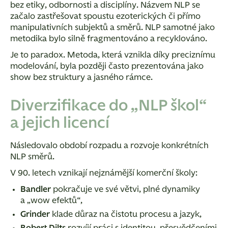
bez etiky, odbornosti a disciplíny. Názvem NLP se
začalo zastřešovat spoustu ezoterických či přímo
manipulativních subjektů a směrů. NLP samotné jako
metodika bylo silně fragmentováno a recyklováno.
Je to paradox. Metoda, která vznikla díky preciznímu
modelování, byla později často prezentována jako
show bez struktury a jasného rámce.
Diverzifikace do „NLP škol“
a jejich licencí
Následovalo období rozpadu a rozvoje konkrétních
NLP směrů.
V 90. letech vznikají nejznámější komerční školy:
Bandler
pokračuje ve své větvi, plné dynamiky
a „wow efektů“,
Grinder
klade důraz na čistotu procesu a jazyk,