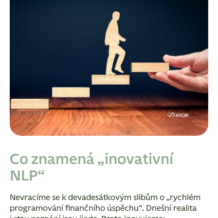
Co znamená „inovativní
NLP“
Nevracíme se k devadesátkovým slibům o „rychlém
programování finančního úspěchu“.
Dnešní realita