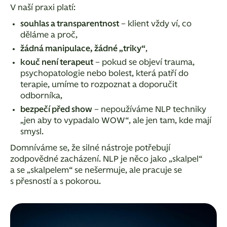
V naší praxi platí:
souhlas a transparentnost
– klient vždy ví, co
děláme a proč,
žádná manipulace, žádné „triky“
,
kouč není terapeut
– pokud se objeví trauma,
psychopatologie nebo bolest, která patří do
terapie, umíme to rozpoznat a doporučit
odborníka,
bezpečí před show
– nepoužíváme NLP techniky
„jen aby to vypadalo WOW“, ale jen tam, kde mají
smysl.
Domníváme se, že silné nástroje potřebují
zodpovědné zacházení.
NLP je něco jako „skalpel“
a se „skalpelem“ se nešermuje, ale pracuje se
s přesností a s pokorou.