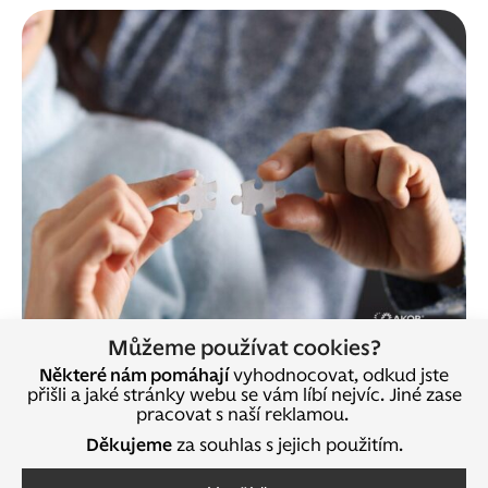
Můžeme používat cookies?
Některé nám pomáhají
vyhodnocovat, odkud jste
přišli a jaké stránky webu se vám líbí nejvíc. Jiné zase
Vědecká kritika NLP – a proč
pracovat s naší reklamou.
Děkujeme
za souhlas s jejich použitím.
ji brát vážně