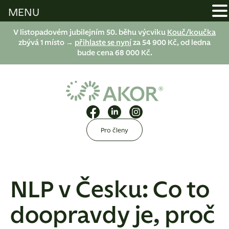
MENU
V listopadovém jubilejním 50. běhu výcviku
Kouč/koučka
zbývá 1 místo →
přihlaste se nyní
za 54 900 Kč, od ledna
bude cena 68 000 Kč.
Pro členy
NLP v Česku: Co to
doopravdy je, proč