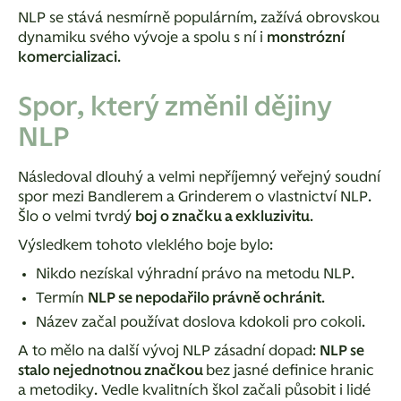
NLP se stává nesmírně populárním, zažívá obrovskou
dynamiku svého vývoje a spolu s ní i
monstrózní
komercializaci
.
Spor, který změnil dějiny
NLP
Následoval dlouhý a velmi nepříjemný veřejný soudní
spor mezi Bandlerem a Grinderem o vlastnictví NLP.
Šlo o velmi tvrdý
boj o značku a exkluzivitu
.
Výsledkem tohoto vleklého boje bylo:
Nikdo nezískal výhradní právo na metodu NLP.
Termín
NLP se nepodařilo právně ochránit
.
Název začal používat doslova kdokoli pro cokoli.
A to mělo na další vývoj NLP zásadní dopad:
NLP se
stalo nejednotnou značkou
bez jasné definice hranic
a metodiky.
Vedle kvalitních škol začali působit i lidé