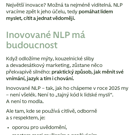
Největší inovace?
Možná ta nejméně viditelná. NLP
vracíme zpět k jeho účelu, tedy
pomáhat lidem
myslet, cítit a jednat vědoměji.
Inovované NLP má
budoucnost
Když odložíme mýty, kouzelnické sliby
a devadesátkový marketing, zůstane něco
překvapivě silného:
praktický způsob, jak měnit své
vnímání, jazyk a tím i chování.
Inovované NLP – tak, jak ho chápeme v roce 2025 my
–
není všelék. Není to „tajný kód k lidské mysli“.
A není to modla.
Ale tam, kde se používá citlivě, odborně
a s respektem, je:
oporou pro uvědomění,