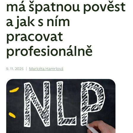
má špatnou pověst
a jak s ním
pracovat
profesionálně
9. 11. 2025
|
Markéta Hamrlová