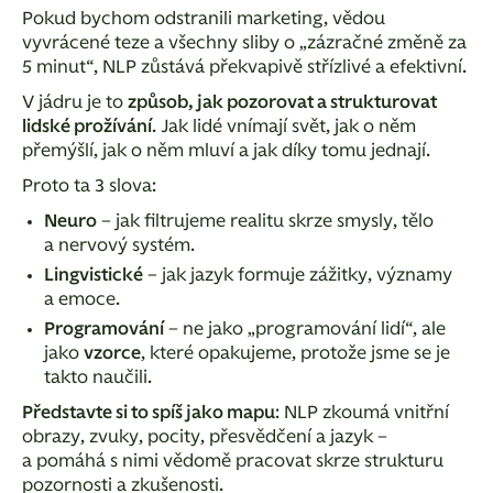
Pokud bychom odstranili marketing, vědou
vyvrácené teze a všechny sliby o „zázračné změně za
5 minut“, NLP zůstává překvapivě střízlivé a efektivní.
V jádru je to
způsob, jak pozorovat a strukturovat
lidské prožívání
. Jak lidé vnímají svět, jak o něm
přemýšlí, jak o něm mluví a jak díky tomu jednají.
Proto ta 3 slova:
Neuro
– jak filtrujeme realitu skrze smysly, tělo
a nervový systém.
Lingvistické
– jak jazyk formuje zážitky, významy
a emoce.
Programování
– ne jako „programování lidí“, ale
jako
vzorce
, které opakujeme, protože jsme se je
takto naučili.
Představte si to spíš jako mapu
:
NLP zkoumá
vnitřní
obrazy, zvuky, pocity, přesvědčení a jazyk
–
a pomáhá s nimi vědomě pracovat skrze strukturu
pozornosti a zkušenosti.