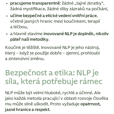
pracujeme transparentně
: žádné „tajné zkratky“,
žádná mystifikace, žádné sliby zázraků na počkání,
učíme bezpečné a etické vedení vnitřní práce
,
včetně jasných hranic mezi koučinkem, terapií
a léčbou,
a hlavně stavíme
inovované NLP je doplněk, nikoliv
páteř naší metodiky
.
Koučink je těžiště.
Inovované NLP je jeho nástroj,
který – když se použije dobře – zjemní, prohloubí
a zintenzivní změnu.
Bezpečnost a etika: NLP je
síla, která potřebuje rámec
NLP může být velmi hluboké, rychlé a účinné. Ale
jako každá metoda pracující v oblasti rozvoje člověka
mu může silně uškodit.
Proto vyžaduje
opatrnost,
jasné hranice a respekt
.