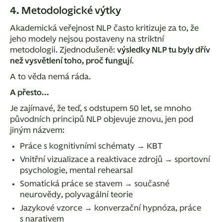
4. Metodologické výtky
Akademická veřejnost NLP často kritizuje za to, že
jeho modely nejsou postaveny na striktní
metodologii. Zjednodušeně:
výsledky NLP tu byly dřív
než vysvětlení toho, proč fungují
.
A to věda nemá ráda.
A přesto…
Je zajímavé, že teď, s odstupem 50 let, se mnoho
původních principů NLP
objevuje znovu, jen pod
jiným názvem:
Práce s kognitivními schématy → KBT
Vnitřní vizualizace a reaktivace zdrojů → sportovní
psychologie, mental rehearsal
Somatická práce se stavem → současné
neurovědy, polyvagální teorie
Jazykové vzorce → konverzační hypnóza, práce
s narativem