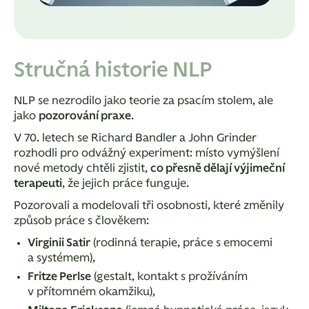
Stručná historie NLP
NLP se nezrodilo jako teorie za psacím stolem, ale
jako
pozorování praxe
.
V 70. letech se Richard Bandler a John Grinder
rozhodli pro odvážný experiment:
místo vymýšlení
nové metody chtěli zjistit,
co přesně dělají výjimeční
terapeuti
, že jejich práce funguje.
Pozorovali a modelovali tři osobnosti, které změnily
způsob práce s člověkem:
Virginii Satir
(rodinná terapie, práce s emocemi
a systémem),
Fritze Perlse
(gestalt, kontakt s prožíváním
v přítomném okamžiku),