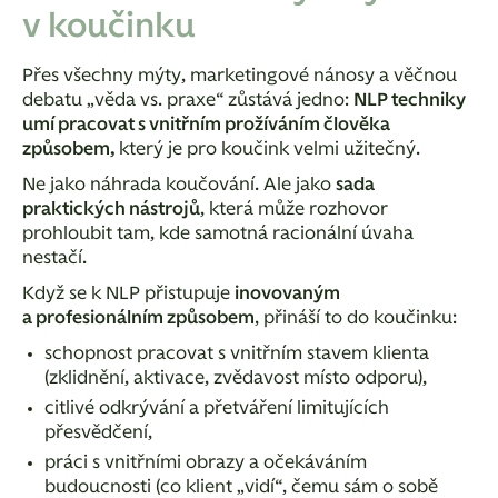
v koučinku
Přes všechny mýty, marketingové nánosy a věčnou
debatu „věda vs. praxe“ zůstává jedno:
NLP techniky
umí pracovat s vnitřním prožíváním člověka
způsobem,
který je pro koučink velmi užitečný.
Ne jako náhrada koučování. Ale jako
sada
praktických nástrojů
, která může rozhovor
prohloubit tam, kde samotná racionální úvaha
nestačí.
Když se k NLP přistupuje
inovovaným
a profesionálním způsobem
, přináší to do koučinku:
schopnost pracovat s vnitřním stavem klienta
(zklidnění, aktivace, zvědavost místo odporu),
citlivé odkrývání a přetváření limitujících
přesvědčení,
práci s vnitřními obrazy a očekáváním
budoucnosti (co klient „vidí“, čemu sám o sobě