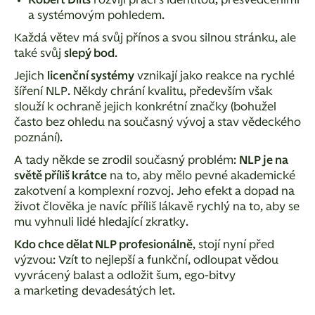
Robert Dilts
rozvíjí práci s identitou, přesvědčeními
a systémovým pohledem.
Každá větev má svůj přínos a svou silnou stránku, ale
také svůj
slepý bod
.
Jejich
licenční systémy
vznikají jako reakce na rychlé
šíření NLP.
Někdy chrání kvalitu, především však
slouží k ochraně jejich konkrétní značky (bohužel
často bez ohledu na současný vývoj a stav vědeckého
poznání).
A tady někde se zrodil současný problém:
NLP je na
světě příliš krátce
na to, aby mělo pevné akademické
zakotvení a komplexní rozvoj. Jeho efekt a dopad na
život člověka je navíc příliš lákavě rychlý na to, aby se
mu vyhnuli lidé hledající zkratky.
Kdo chce dělat NLP profesionálně
, stojí nyní před
výzvou:
Vzít to nejlepší a funkční, odloupat vědou
vyvrácený balast a odložit šum, ego-bitvy
a marketing devadesátých let.