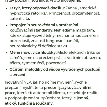
i stav poznání jsou jinde. Proto inovujeme:
Jazyk, který odpovídá dnešku:
Žádná „americká
hypnotická rétorika“. Přirozenost, srozumitelnost,
autenticita.
Propojení s neurovědami a profesními
koučovacími standardy:
Nehledáme magii tam,
kde existuje vysvětlitelný mechanismus zaměření
pozornosti, znalosti fungování paměti,
neuroplasticity či definice stavu.
Méně show, více hloubky:
Místo efektních triků se
zaměřujeme na precizní práci s vnitřním obrazem,
tělem, rytmem řeči, pozorností.
Očištění metodiky od vědou vyvrácených postupů
a tvrzení
Inovativní NLP, jak ho učíme my, není „rychlé
přepsání mysli“.
Je to
precizní jazyková a vnitřní
práce
, která ctí autonomii klienta, respektuje realitu
a podporuje změnu způsobem, který je
jemný,
etický, funkční a současný.