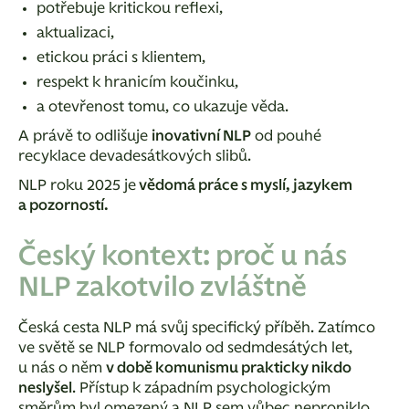
potřebuje kritickou reflexi,
aktualizaci,
etickou práci s klientem,
respekt k hranicím koučinku,
a otevřenost tomu, co ukazuje věda.
A právě to odlišuje
inovativní NLP
od pouhé
recyklace devadesátkových slibů.
NLP roku 2025 je
vědomá práce s myslí, jazykem
a pozorností.
Český kontext: proč u nás
NLP zakotvilo zvláštně
Česká cesta NLP má svůj specifický příběh.
Zatímco
ve světě se NLP formovalo od sedmdesátých let,
u nás o něm
v době komunismu prakticky nikdo
neslyšel
. Přístup k západním psychologickým
směrům byl omezený a NLP sem vůbec neproniklo.