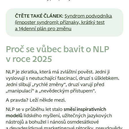
ČTĚTE TAKÉ ČLÁNEK
:
Syndrom podvodníka
(imposter syndrom): příznaky, krátký test
a 14denní plán pro změnu
Proč se vůbec bavit o NLP
v roce 2025
NLP je zkratka, která má zvláštní pověst. Jedni ji
vyslovují s neutuchající fascinací, druzí s úšklebkem.
Jedni slibují „rychlé změny“, druzí varují před
„manipulací“ a „nevědeckým přístupem“.
A pravda?
Leží někde mezi.
NLP se v průběhu let stalo
směsí inspirativních
modelů
lidského myšlení, užitečných jazykových
nástrojů a bohužel i nánosů osmdesátkové
a devadesátkové marketingové rétoriky, pseudovědy