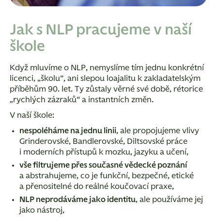
Jak s NLP pracujeme v naší
škole
Když mluvíme o NLP, nemyslíme tím jednu konkrétní
licenci, „školu“, ani slepou loajalitu k zakladatelským
příběhům 90. let. Ty zůstaly věrné své době, rétorice
„rychlých zázraků“ a instantních změn.
V naší škole:
nespoléháme na jednu linii
, ale propojujeme vlivy
Grinderovské, Bandlerovské, Diltsovské práce
i moderních přístupů k mozku, jazyku a učení,
vše filtrujeme přes současné vědecké poznání
a abstrahujeme, co je funkční, bezpečné, etické
a přenositelné do reálné koučovací praxe,
NLP neprodáváme jako identitu
, ale používáme jej
jako nástroj,