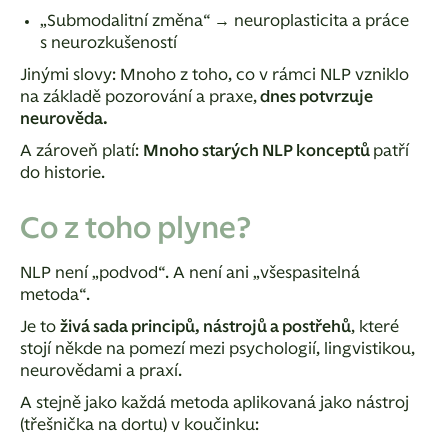
„Submodalitní změna“ → neuroplasticita a práce
s neurozkušeností
Jinými slovy:
Mnoho z toho, co v rámci NLP vzniklo
na základě pozorování a praxe,
dnes potvrzuje
neurověda.
A zároveň platí:
Mnoho starých NLP konceptů
patří
do historie.
Co z toho plyne?
NLP není „podvod“. A není ani „všespasitelná
metoda“.
Je to
živá sada principů, nástrojů a postřehů
, které
stojí někde na pomezí mezi psychologií, lingvistikou,
neurovědami a praxí.
A stejně jako každá metoda aplikovaná jako nástroj
(třešnička na dortu) v koučinku: