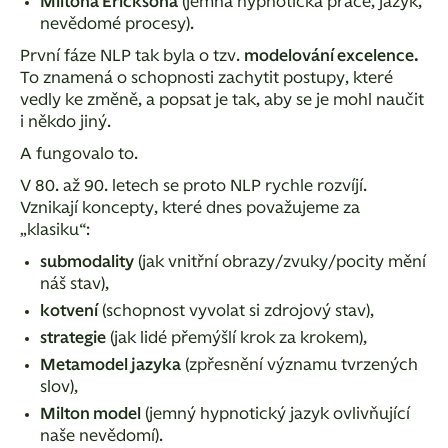
Miltona Ericksona
(jemná hypnotická práce, jazyk,
nevědomé procesy).
První fáze NLP tak byla o tzv.
modelování excelence.
To znamená o schopnosti zachytit postupy, které
vedly ke změně, a popsat je tak, aby se je mohl naučit
i někdo jiný.
A fungovalo to.
V 80. až 90. letech se proto NLP rychle rozvíjí.
Vznikají koncepty, které dnes považujeme za
„klasiku“:
submodality
(jak vnitřní obrazy/zvuky/pocity mění
náš stav),
kotvení
(schopnost vyvolat si zdrojový stav),
strategie
(jak lidé přemýšlí krok za krokem),
Metamodel jazyka
(zpřesnění významu tvrzených
slov),
Milton model
(jemný hypnotický jazyk ovlivňující
naše nevědomí).