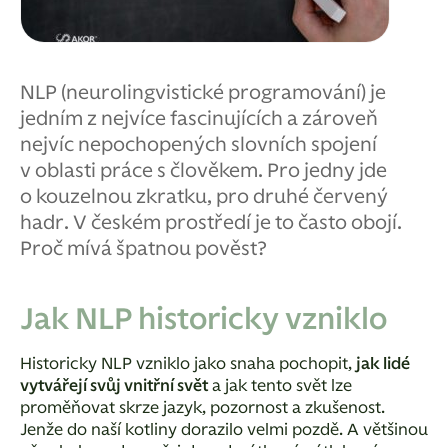
NLP (neurolingvistické programování) je
jedním z nejvíce fascinujících a zároveň
nejvíc nepochopených slovních spojení
v oblasti práce s člověkem. Pro jedny jde
o kouzelnou zkratku, pro druhé červený
hadr. V českém prostředí je to často obojí.
Proč mívá špatnou pověst?
Jak NLP historicky vzniklo
Historicky NLP vzniklo jako snaha pochopit,
jak lidé
vytvářejí svůj vnitřní svět
a jak tento svět lze
proměňovat skrze jazyk, pozornost a zkušenost.
Jenže do naší kotliny dorazilo velmi pozdě. A většinou