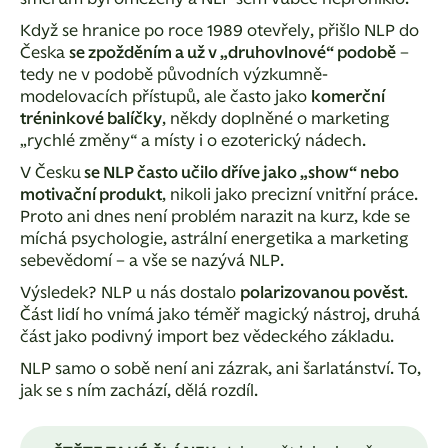
Když se hranice po roce 1989 otevřely, přišlo NLP do
Česka
se zpožděním a už v „druhovlnové“ podobě
–
tedy ne v podobě původních výzkumně-
modelovacích přístupů, ale často jako
komerční
tréninkové balíčky
, někdy doplněné o marketing
„rychlé změny“ a místy i o ezoterický nádech.
V Česku
se NLP často učilo dříve jako „show“ nebo
motivační produkt
, nikoli jako precizní vnitřní práce.
Proto ani dnes není problém narazit na kurz, kde se
míchá psychologie, astrální energetika a marketing
sebevědomí – a vše se nazývá NLP.
Výsledek?
NLP u nás dostalo
polarizovanou pověst
.
Část lidí ho vnímá jako téměř magický nástroj, druhá
část jako podivný import bez vědeckého základu.
NLP samo o sobě není ani zázrak, ani šarlatánství.
To,
jak se s ním zachází, dělá rozdíl.