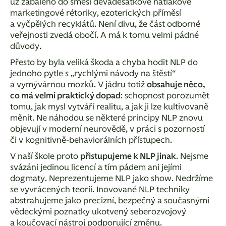
už zabaleno do směsi devadesátkové nátlakové
marketingové rétoriky, ezoterických příměsí
a vyčpělých recyklátů. Není divu, že část odborné
veřejnosti zvedá obočí. A má k tomu velmi pádné
důvody.
Přesto by byla veliká škoda a chyba hodit NLP do
jednoho pytle s „rychlými návody na štěstí“
a vymývárnou mozků. V jádru totiž
obsahuje něco,
co má velmi praktický dopad
: schopnost porozumět
tomu, jak mysl vytváří realitu, a jak ji lze kultivovaně
měnit. Ne náhodou se některé principy NLP znovu
objevují v moderní neurovědě, v práci s pozorností
či v kognitivně-behaviorálních přístupech.
V naší škole proto
přistupujeme k NLP jinak
. Nejsme
svázáni jedinou licencí a tím pádem ani jejími
dogmaty. Neprezentujeme NLP jako show. Nedržíme
se vyvrácených teorií. Inovované NLP techniky
abstrahujeme jako precizní, bezpečný a současnými
vědeckými poznatky ukotvený seberozvojový
a koučovací nástroj podporující změnu.