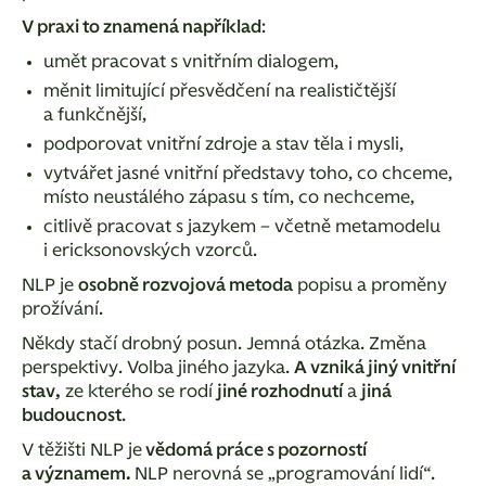
V praxi to znamená například
:
umět pracovat s vnitřním dialogem,
měnit limitující přesvědčení na realističtější
a funkčnější,
podporovat vnitřní zdroje a stav těla i mysli,
vytvářet jasné vnitřní představy toho, co chceme,
místo neustálého zápasu s tím, co nechceme,
citlivě pracovat s jazykem – včetně metamodelu
i ericksonovských vzorců.
NLP je
osobně rozvojová metoda
popisu a proměny
prožívání.
Někdy stačí drobný posun. Jemná otázka. Změna
perspektivy. Volba jiného jazyka.
A vzniká jiný vnitřní
stav,
ze kterého se rodí
jiné rozhodnutí
a
jiná
budoucnost
.
V těžišti NLP je
vědomá práce s pozorností
a významem.
NLP nerovná se „programování lidí“.