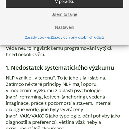
V pořádku
NLP má jednu zvláštní vlastnost:
nadchlo praktiky
,
rozčílilo akademiky a zmátlo veřejnost.
Jsem tu tajně
A není fér tvářit se, že tento rozkol neexistuje.
Nastavení
Co věda NLP vytýká
Zásady cookies
Zásady ochrany osobních údajů
Věda neurolingvistickému programování vytýká
hned několik věcí.
1. Nedostatek systematického výzkumu
NLP vzniklo „v terénu“. To je jeho síla i slabina.
Zatímco některé principy NLP mají oporu
v moderním výzkumu z oblasti psychologie
(např. reframing, kotvení (anchoring), vedená
imaginace, práce s pozorností a stavem, internal
dialogue work), jiné byly vyvráceny
(např. VAK/VAKOG jako typologie, oční pohyby jako
diagnostika preferencí), většina však nebyla
experimentálně zkoumána.