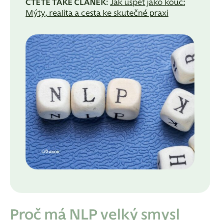
ČTĚTE TAKÉ ČLÁNEK
:
Jak uspět jako kouč:
Mýty, realita a cesta ke skutečné praxi
Proč má NLP velký smysl