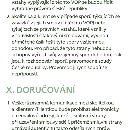
vztahy vyplývající z těchto VOP se budou řídit
výhradně právem České republiky.
Školitelka a klient se v případě sporů týkajících se
závazků z jejich smluv (či těchto VOP) nebo
týkajících se právních vztahů, které vznikly
v souvislosti s takovými smlouvami, vyvinou
přiměřené úsilí řešit tyto spory vzájemnou
dohodou. Pro případ, že tyto strany nebudou
schopny vyřešit svůj vzájemný spor dohodou, pak
jsou k rozhodování sporů pravomocné soudy
České republiky. Pravomoc jiných soudů se
nepřipouští.
X. DORUČOVÁNÍ
Veškerá písemná komunikace mezi školitelkou
a klientem/klientkou bude probíhat elektronicky
na emailové adresy, které si smluvní strany
při uzavření smlouvy sdělí, přičemž smluvní strany
uznávají autenticitu takto odesílaných zpráv.