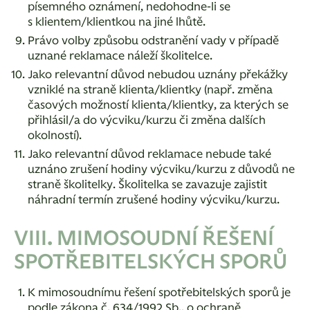
písemného oznámení, nedohodne-li se
s klientem/klientkou na jiné lhůtě.
Právo volby způsobu odstranění vady v případě
uznané reklamace náleží školitelce.
Jako relevantní důvod nebudou uznány překážky
vzniklé na straně klienta/klientky (např. změna
časových možností klienta/klientky, za kterých se
přihlásil/a do výcviku/kurzu či změna dalších
okolností).
Jako relevantní důvod reklamace nebude také
uznáno zrušení hodiny výcviku/kurzu z důvodů ne
straně školitelky. Školitelka se zavazuje zajistit
náhradní termín zrušené hodiny výcviku/kurzu.
VIII. MIMOSOUDNÍ ŘEŠENÍ
SPOTŘEBITELSKÝCH SPORŮ
K mimosoudnímu řešení spotřebitelských sporů je
podle zákona č. 634/1992 Sb., o ochraně