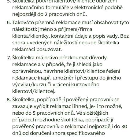
Školitelka potvrdí klientovi/klientce obdržení
reklamačního formuláře v elektronické podobě
nejpozději do 2 pracovních dnů.
Takováto písemná reklamace musí obsahovat tyto
náležitosti: jméno a příjmení/firma
klienta/klientky, kontaktní údaje a popis vady. Bez
shora uvedených náležitostí nebude školitelka
reklamaci posuzovat.
Školitelka má právo přezkoumat důvody
reklamace a v případě, že ji shledá jako
oprávněnou, navrhne klientovi/klientce řešení
reklamace (např. umožnění přestupu do jiného
výcviku/kurzu či vrácení kurzovného
klientovi/klientce).
Školitelka, popřípadě jí pověřený pracovník se
zavazuje vyřídit reklamaci ihned, je-li to možné,
nebo do 5 pracovních dnů. Ve složitějších
případech rozhodne školitelka, popřípadě jí
pověřený pracovník o reklamaci nejpozději do 30
dnů od doručení shora specifikovaného