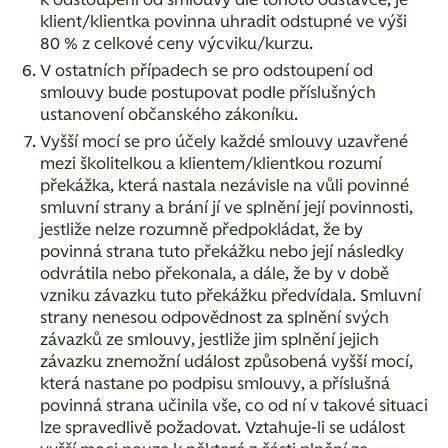
k odstoupení od smlouvy dle tohoto odstavce, je
klient/klientka povinna uhradit odstupné ve výši
80 % z celkové ceny výcviku/kurzu.
V ostatních případech se pro odstoupení od
smlouvy bude postupovat podle příslušných
ustanovení občanského zákoníku.
Vyšší mocí se pro účely každé smlouvy uzavřené
mezi školitelkou a klientem/klientkou rozumí
překážka, která nastala nezávisle na vůli povinné
smluvní strany a brání jí ve splnění její povinnosti,
jestliže nelze rozumně předpokládat, že by
povinná strana tuto překážku nebo její následky
odvrátila nebo překonala, a dále, že by v době
vzniku závazku tuto překážku předvídala. Smluvní
strany nenesou odpovědnost za splnění svých
závazků ze smlouvy, jestliže jim splnění jejich
závazku znemožní událost způsobená vyšší mocí,
která nastane po podpisu smlouvy, a příslušná
povinná strana učinila vše, co od ní v takové situaci
lze spravedlivě požadovat. Vztahuje-li se událost