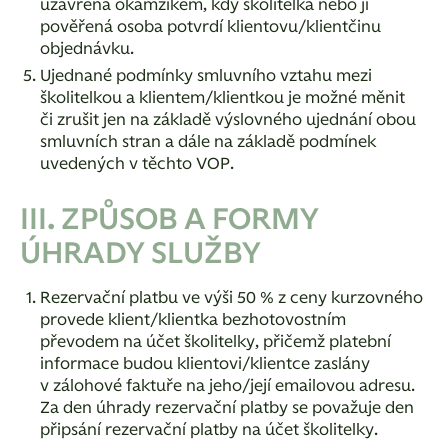
uzavřena okamžikem, kdy školitelka nebo jí
pověřená osoba potvrdí klientovu/klientčinu
objednávku.
Ujednané podmínky smluvního vztahu mezi
školitelkou a klientem/klientkou je možné měnit
či zrušit jen na základě výslovného ujednání obou
smluvních stran a dále na základě podmínek
uvedených v těchto VOP.
III. ZPŮSOB A FORMY
ÚHRADY SLUŽBY
Rezervační platbu ve výši 50 % z ceny kurzovného
provede klient/klientka bezhotovostním
převodem na účet školitelky, přičemž platební
informace budou klientovi/klientce zaslány
v zálohové faktuře na jeho/její emailovou adresu.
Za den úhrady rezervační platby se považuje den
připsání rezervační platby na účet školitelky.