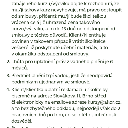
zahájeného kurzu/výcviku dojde k rozhodnutí, že
mu/jí takový kurz nevyhovuje, má právo odstoupit
od smlouvy, přičemž mu/jí bude školitelkou
vrácena celá již uhrazená cena takového
kurzu/výcviku, a to do 15 dnů od odstoupení od
smlouvy z těchto důvodů. Klient/klientka je
povinen v takovém případě vrátit školitelce
veškeré již poskytnuté učební materiály, a to
v okamžiku odstoupení od smlouvy.
Lhůta pro uplatnění práv z vadného plnění je 6
měsíců.
Předmět plnění trpí vadou, jestliže neodpovídá
podmínkám ujednaným ve smlouvě.
Klient/klientka uplatní reklamaci u školitelky
písemně na adrese Slovákova 11, Brno-střed
či elektronicky na emailové adrese kurzy@akor.cz,
a to bez zbytečného odkladu, nejpozději však do 2
pracovních dnů po tom, co se o této skutečnosti
dozvěděl.