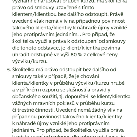
významně narušovat průběh kurzu, má školitelka
právo od smlouvy uzavřené s tímto
klientem/klientkou bez dalšího odstoupit. Právě
uvedené však nemá vliv na případnou povinnost
takového klienta/klientky k náhradě újmy vzniklé
jeho protiprávním jednáním. . Pro případ, že
školitelka využila práva k odstoupení od smlouvy
dle tohoto odstavce, je klient/klientka povinna
uhradit odstupné ve výši 80 % z celkové ceny
výcviku/kurzu.
Školitelka má právo odstoupit bez dalšího od
smlouvy také v případě, že je chování
klienta/klientky v průběhu výcviku/kurzu hrubé
a v příkrém rozporu se slušností a pravidly
občanského soužití, tj. dopouští-li se klient/klientka
vážných mravních poklesů v průběhu kurzu
či trestné činnosti. Uvedené nemá žádný vliv na
případnou povinnost takového klienta/klientky
k náhradě újmy vzniklé jeho protiprávním
jednáním. Pro případ, že školitelka využila práva