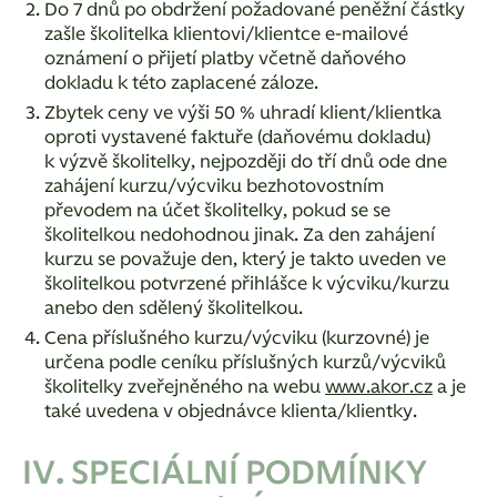
Do 7 dnů po obdržení požadované peněžní částky
zašle školitelka klientovi/klientce e-mailové
oznámení o přijetí platby včetně daňového
dokladu k této zaplacené záloze.
Zbytek ceny ve výši 50 % uhradí klient/klientka
oproti vystavené faktuře (daňovému dokladu)
k výzvě školitelky, nejpozději do tří dnů ode dne
zahájení kurzu/výcviku bezhotovostním
převodem na účet školitelky, pokud se se
školitelkou nedohodnou jinak. Za den zahájení
kurzu se považuje den, který je takto uveden ve
školitelkou potvrzené přihlášce k výcviku/kurzu
anebo den sdělený školitelkou.
Cena příslušného kurzu/výcviku (kurzovné) je
určena podle ceníku příslušných kurzů/výcviků
školitelky zveřejněného na webu
www.akor.cz
a je
také uvedena v objednávce klienta/klientky.
IV. SPECIÁLNÍ PODMÍNKY