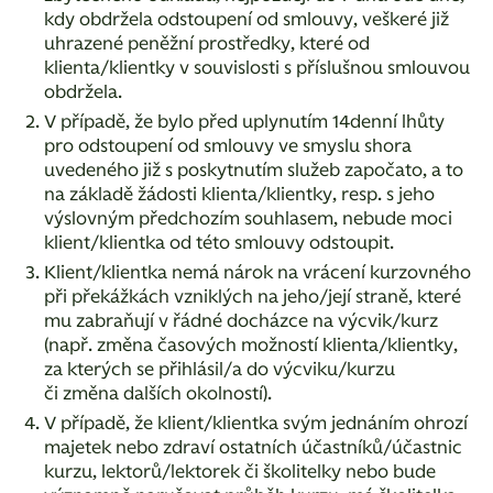
kdy obdržela odstoupení od smlouvy, veškeré již
uhrazené peněžní prostředky, které od
klienta/klientky v souvislosti s příslušnou smlouvou
obdržela.
V případě, že bylo před uplynutím 14denní lhůty
pro odstoupení od smlouvy ve smyslu shora
uvedeného již s poskytnutím služeb započato, a to
na základě žádosti klienta/klientky, resp. s jeho
výslovným předchozím souhlasem, nebude moci
klient/klientka od této smlouvy odstoupit.
Klient/klientka nemá nárok na vrácení kurzovného
při překážkách vzniklých na jeho/její straně, které
mu zabraňují v řádné docházce na výcvik/kurz
(např. změna časových možností klienta/klientky,
za kterých se přihlásil/a do výcviku/kurzu
či změna dalších okolností).
V případě, že klient/klientka svým jednáním ohrozí
majetek nebo zdraví ostatních účastníků/účastnic
kurzu, lektorů/lektorek či školitelky nebo bude