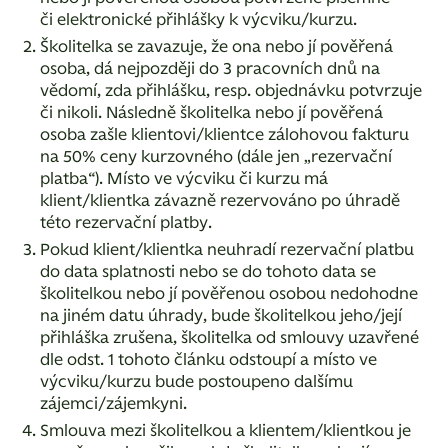
či elektronické přihlášky k výcviku/kurzu.
Školitelka se zavazuje, že ona nebo jí pověřená
osoba, dá nejpozději do 3 pracovních dnů na
vědomí, zda přihlášku, resp. objednávku potvrzuje
či nikoli. Následně školitelka nebo jí pověřená
osoba zašle klientovi/klientce zálohovou fakturu
na 50% ceny kurzovného (dále jen „rezervační
platba“). Místo ve výcviku či kurzu má
klient/klientka závazně rezervováno po úhradě
této rezervační platby.
Pokud klient/klientka neuhradí rezervační platbu
do data splatnosti nebo se do tohoto data se
školitelkou nebo jí pověřenou osobou nedohodne
na jiném datu úhrady, bude školitelkou jeho/její
přihláška zrušena, školitelka od smlouvy uzavřené
dle odst. 1 tohoto článku odstoupí a místo ve
výcviku/kurzu bude postoupeno dalšímu
zájemci/zájemkyni.
Smlouva mezi školitelkou a klientem/klientkou je