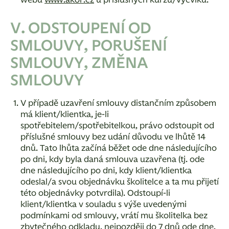
webu
www.akor.cz
u příslušných kurzů/výcviků.
V. ODSTOUPENÍ OD
SMLOUVY, PORUŠENÍ
SMLOUVY, ZMĚNA
SMLOUVY
V případě uzavření smlouvy distančním způsobem
má klient/klientka, je-li
spotřebitelem/spotřebitelkou, právo odstoupit od
příslušné smlouvy bez udání důvodu ve lhůtě 14
dnů. Tato lhůta začíná běžet ode dne následujícího
po dni, kdy byla daná smlouva uzavřena (tj. ode
dne následujícího po dni, kdy klient/klientka
odeslal/a svou objednávku školitelce a ta mu přijetí
této objednávky potvrdila). Odstoupí-li
klient/klientka v souladu s výše uvedenými
podmínkami od smlouvy, vrátí mu školitelka bez
zbytečného odkladu, nejpozději do 7 dnů ode dne,