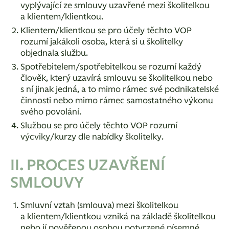
vyplývající ze smlouvy uzavřené mezi školitelkou
a klientem/klientkou.
Klientem/klientkou se pro účely těchto VOP
rozumí jakákoli osoba, která si u školitelky
objednala službu.
Spotřebitelem/spotřebitelkou se rozumí každý
člověk, který uzavírá smlouvu se školitelkou nebo
s ní jinak jedná, a to mimo rámec své podnikatelské
činnosti nebo mimo rámec samostatného výkonu
svého povolání.
Službou se pro účely těchto VOP rozumí
výcviky/kurzy dle nabídky školitelky.
II. PROCES UZAVŘENÍ
SMLOUVY
Smluvní vztah (smlouva) mezi školitelkou
a klientem/klientkou vzniká na základě školitelkou
nebo jí pověřenou osobou potvrzené písemné