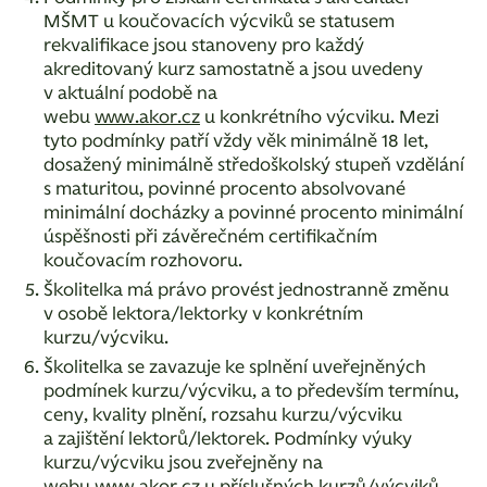
MŠMT u koučovacích výcviků se statusem
rekvalifikace jsou stanoveny pro každý
akreditovaný kurz samostatně a jsou uvedeny
v aktuální podobě na
webu
www.akor.cz
u konkrétního výcviku. Mezi
tyto podmínky patří vždy věk minimálně 18 let,
dosažený minimálně středoškolský stupeň vzdělání
s maturitou, povinné procento absolvované
minimální docházky a povinné procento minimální
úspěšnosti při závěrečném certifikačním
koučovacím rozhovoru.
Školitelka má právo provést jednostranně změnu
v osobě lektora/lektorky v konkrétním
kurzu/výcviku.
Školitelka se zavazuje ke splnění uveřejněných
podmínek kurzu/výcviku, a to především termínu,
ceny, kvality plnění, rozsahu kurzu/výcviku
a zajištění lektorů/lektorek. Podmínky výuky
kurzu/výcviku jsou zveřejněny na