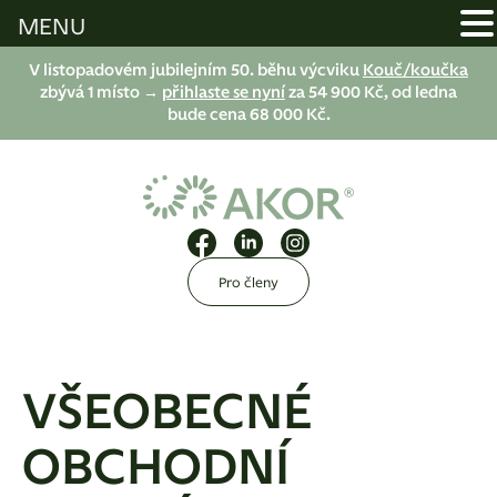
MENU
V listopadovém jubilejním 50. běhu výcviku
Kouč/koučka
zbývá 1 místo →
přihlaste se nyní
za 54 900 Kč, od ledna
bude cena 68 000 Kč.
Pro členy
VŠEOBECNÉ
OBCHODNÍ