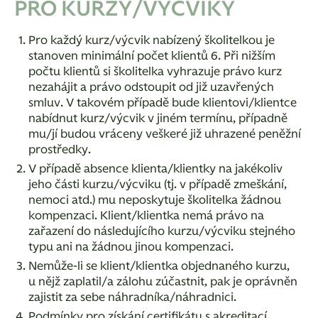
PRO KURZY/VÝCVIKY
Pro každý kurz/výcvik nabízený školitelkou je
stanoven minimální počet klientů 6. Při nižším
počtu klientů si školitelka vyhrazuje právo kurz
nezahájit a právo odstoupit od již uzavřených
smluv. V takovém případě bude klientovi/klientce
nabídnut kurz/výcvik v jiném termínu, případně
mu/jí budou vráceny veškeré již uhrazené peněžní
prostředky.
V případě absence klienta/klientky na jakékoliv
jeho části kurzu/výcviku (tj. v případě zmeškání,
nemoci atd.) mu neposkytuje školitelka žádnou
kompenzaci. Klient/klientka nemá právo na
zařazení do následujícího kurzu/výcviku stejného
typu ani na žádnou jinou kompenzaci.
Nemůže-li se klient/klientka objednaného kurzu,
u nějž zaplatil/a zálohu zúčastnit, pak je oprávněn
zajistit za sebe náhradníka/náhradnici.
Podmínky pro získání certifikátu s akreditací