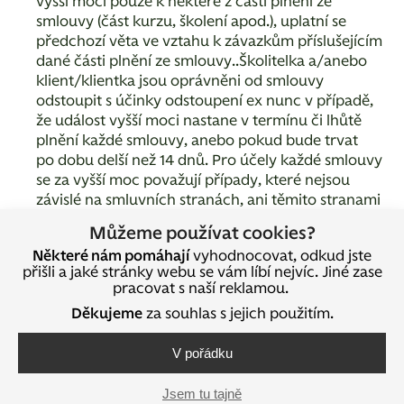
vyšší moci pouze k některé z části plnění ze
smlouvy (část kurzu, školení apod.), uplatní se
předchozí věta ve vztahu k závazkům příslušejícím
dané části plnění ze smlouvy..Školitelka a/anebo
klient/klientka jsou oprávněni od smlouvy
odstoupit s účinky odstoupení ex nunc v případě,
že událost vyšší moci nastane v termínu či lhůtě
plnění každé smlouvy, anebo pokud bude trvat
po dobu delší než 14 dnů. Pro účely každé smlouvy
se za vyšší moc považují případy, které nejsou
závislé na smluvních stranách, ani těmito stranami
ovlivnitelné, které svou povahou brání smluvním
Můžeme používat cookies?
stranám plnit jejich závazky, vyšší mocí se rozumí
Některé nám pomáhají
vyhodnocovat, odkud jste
zejména:
přišli a jaké stránky webu se vám líbí nejvíc. Jiné zase
přírodní katastrofy (záplavy, zemětřesení,
pracovat s naší reklamou.
epidemie, pandemie a obdobné situace
Děkujeme
za souhlas s jejich použitím.
ohrožující životy či zdraví apod.);
úkony vlády České republiky či zahraniční vlády,
V pořádku
úkony ministerstev vlády České republiky
či zahraniční vlády, úkony České národní banky
Jsem tu tajně
nebo jiného státního orgánu či instituce České