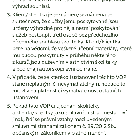
výhrad souhlasí.
Klient/klientka je seznámen/seznámena se
skutečností, že služby jemu poskytované jsou
určeny výhradně pro něj a nesmí poskytování
služeb postoupit třetí osobě bez předchozího
písemného souhlasu školitelky. Klient/klientka
bere na vědomí, že veškeré učební materiály, které
mu budou poskytnuty v průběhu některého
z kurzů jsou duševním vlastnictvím školitelky
a podléhají autorskoprávní ochraně.
V případě, že se kterékoli ustanovení těchto VOP
stane neplatným či nevymahatelným, nebude to
mít vliv na platnost či vymahatelnost ostatních
ustanovení.
Pokud tyto VOP či ujednání školitelky
a klienta/klientky jako smluvních stran nestanoví
jinak, řídí se právní vztahy mezi uvedenými
smluvními stranami zákonem č. 89/2012 Sb.,
občanským zákoníkem v platném znění.