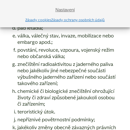
republiky či jiného státu anebo orgánu,
Nastavení
či instituce, ať již má jakoukoliv formu;
přírodní katastrofa;
Zásady cookies
Zásady ochrany osobních údajů
pád letadla;
válka, válečný stav, invaze, mobilizace nebo
embargo apod.;
povstání, revoluce, vzpoura, vojenský režim
nebo občanská válka;
znečištění radioaktivitou z jaderného paliva
nebo jakékoliv jiné nebezpečné součásti
výbušného jaderného zařízení nebo součástí
takového zařízení;
chemické či biologické znečištění ohrožující
životy či zdraví způsobené jakoukoli osobou
či zařízením;
teroristický útok.
nepříznivé povětrnostní podmínky;
jakékoliv změny obecně závazných právních