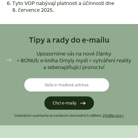
Tyto VOP nabývají platnosti a účinnosti dne
8. července 2025.
Tipy a rady do e-mailu
Upozorníme vás na nové články
+ BONUS: e-kniha Omyly mysli + vytváření reality
a sebenaplňující proroctví
Odesláním souhlasíte se zasíláním obchodních sdělení.
Zjistěte více >