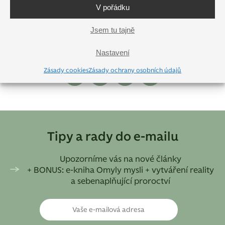
Vyberte si kurz koučinku
V pořádku
Jsem tu tajně
Nastavení
Sdílejte na sociálních sítích
Zásady cookies
Zásady ochrany osobních údajů
Tipy a rady do e-mailu
Upozorníme vás na nové články
+ BONUS: e-kniha Omyly mysli + vytváření reality
a sebenaplňující proroctví