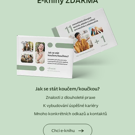
E-knihy ZDARMA
Jak se stát koučem/koučkou?
Znalosti z dlouholeté praxe
K vybudování úspěšné kariéry
Mnoho konkrétních odkazů a kontaktů
Chci e-knihu