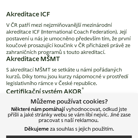
Akreditace ICF
V ČR patří mezi nejzmiňovanější mezinárodní
akreditace ICF (International Coach Federation). Její
postavení u nás je umocněno především tím, že první
koučové prosazující koučink v ČR přicházeli právě ze
zahraničních programů s touto akreditací.
Akreditace MŠMT
S akreditací MŠMT se setkáte u námi pořádaných
kurzů. Díky tomu jsou kurzy nápomocné v prostředí
legislativního rámce v České republice.
®
Certifikační systém AKOR
Můžeme používat cookies?
®
U našich výcviků se dále setkáte s
certifikací AKOR
.
Některé nám pomáhají
vyhodnocovat, odkud jste
V těžišti této certifikační značky stojí důraz na praxi
přišli a jaké stránky webu se vám líbí nejvíc. Jiné zase
a etiku výkonu profese
kouče rozvoje osobnosti
.
pracovat s naší reklamou.
Děkujeme
za souhlas s jejich použitím.