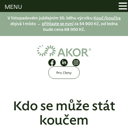
MENU
V listopadovém jubilejním 50. běhu výcviku
Kouč/koučka
zbývá 1 místo →
přihlaste se nyní
za 54 900 Kč, od ledna
bude cena 68 000 Kč.
Pro členy
Kdo se může stát
koučem