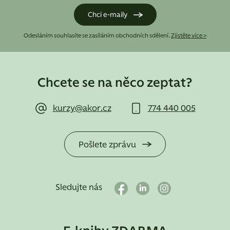
Odesláním souhlasíte se zasíláním obchodních sdělení.
Zjistěte více >
Chcete se na něco zeptat?
kurzy@akor.cz
774 440 005
Pošlete zprávu
Sledujte nás