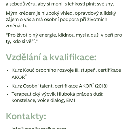
a sebedůvěru, aby si mohli s lehkostí plnit své sny.
Mým krédem je hluboký vhled, opravdový a lidský
zájem o vás a má osobní podpora při životních
změnách.
“Pro život plný energie, klidnou mysl a duši v peří pro
ty, kdo si věří.”
Vzdělání a kvalifikace:
Kurz Kouč osobního rozvoje III. stupeň, certifikace
®
AKOR
®
Kurz Osobní talent, certifikace AKOR
(2018)
Terapeutický výcvik Hluboká práce s duší:
konstelace, voice dialog, EMI
Kontakty: