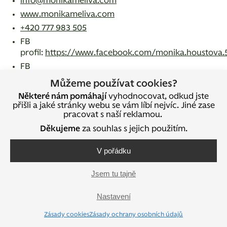
info@monikameliva.com
www.monikameliva.com
+420 777 983 505
FB
profil:
https://www.facebook.com/monika.houstova.
FB
stránka:
https://www.facebook.com/monika.meliva/
Můžeme používat cookies?
Některé nám pomáhají
vyhodnocovat, odkud jste
přišli a jaké stránky webu se vám líbí nejvíc. Jiné zase
Sdílejte na sociálních sítích
pracovat s naší reklamou.
Děkujeme
za souhlas s jejich použitím.
V pořádku
Jsem tu tajně
Nastavení
Tipy a rady do e-mailu
Zásady cookies
Zásady ochrany osobních údajů
Upozorníme vás na nové články