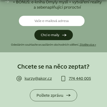
+ BONUS: e-kniha Omyly mysli + vytváření reality
a sebenaplňující proroctví
Odesláním souhlasíte se zasíláním obchodních sdělení.
Zjistěte více >
Chcete se na něco zeptat?
kurzy@akor.cz
774 440 005
Pošlete zprávu