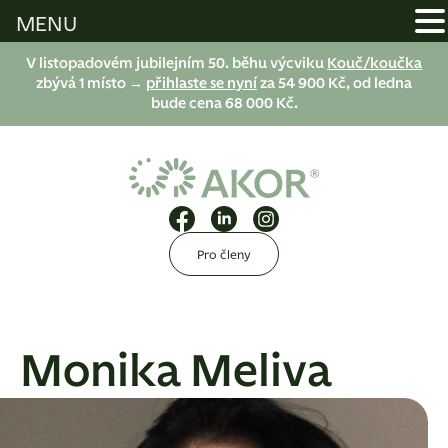
MENU
V listopadovém jubilejním 50. běhu výcviku
Kouč/koučka
zbývá 1 místo →
přihlaste se nyní
za 54 900 Kč, od ledna
bude cena 68 000 Kč.
Pro členy
Monika Meliva