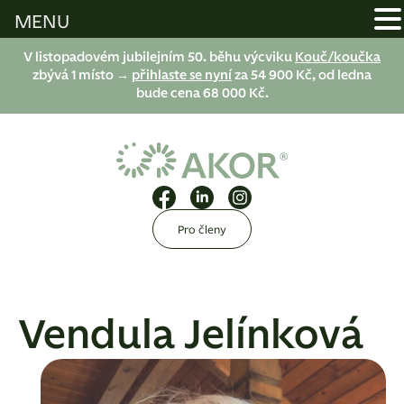
MENU
V listopadovém jubilejním 50. běhu výcviku
Kouč/koučka
zbývá 1 místo →
přihlaste se nyní
za 54 900 Kč, od ledna
bude cena 68 000 Kč.
Pro členy
Vendula Jelínková