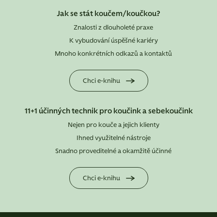
Jak se stát koučem/koučkou?
Znalosti z dlouholeté praxe
K vybudování úspěšné kariéry
Mnoho konkrétních odkazů a kontaktů
Chci e-knihu
11+1 účinných technik pro koučink a sebekoučink
Nejen pro kouče a jejich klienty
Ihned využitelné nástroje
Snadno proveditelné a okamžitě účinné
Chci e-knihu