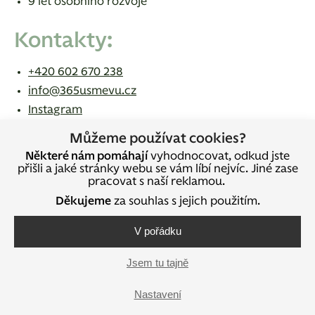
9 let osobního rozvoje
Kontakty:
+420 602 670 238
info@365usmevu.cz
Instagram
Facebook
Můžeme používat cookies?
KOUČOVNA:
Havlíčkovo nábřeží 21, Ostrava 702 00
Některé nám pomáhají
vyhodnocovat, odkud jste
přišli a jaké stránky webu se vám líbí nejvíc. Jiné zase
pracovat s naší reklamou.
Děkujeme
za souhlas s jejich použitím.
Sdílejte na sociálních sítích
V pořádku
Jsem tu tajně
Nastavení