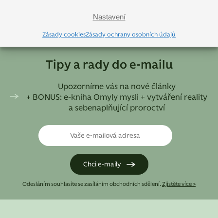
Nastavení
Zásady cookies
Zásady ochrany osobních údajů
Tipy a rady do e-mailu
Upozorníme vás na nové články
+ BONUS: e-kniha Omyly mysli + vytváření reality
a sebenaplňující proroctví
Odesláním souhlasíte se zasíláním obchodních sdělení.
Zjistěte více >