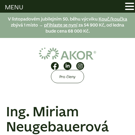
MENU
V listopadovém jubilejním 50. běhu výcviku
Kouč/koučka
zbývá 1 místo →
přihlaste se nyní
za 54 900 Kč, od ledna
bude cena 68 000 Kč.
Pro členy
Ing. Miriam
Neugebauerová