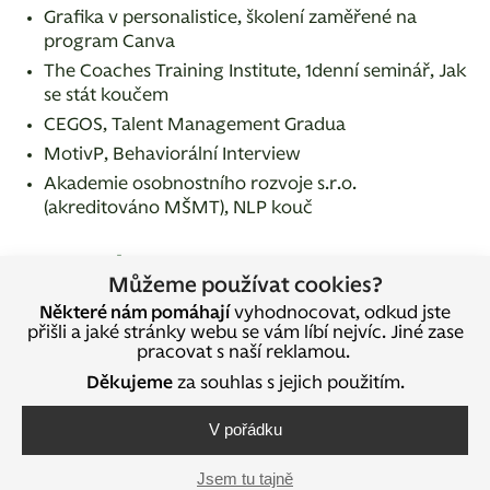
Grafika v personalistice, školení zaměřené na
program Canva
The Coaches Training Institute, 1denní seminář, Jak
se stát koučem
CEGOS, Talent Management Gradua
MotivP, Behaviorální Interview
Akademie osobnostního rozvoje s.r.o.
(akreditováno MŠMT), NLP kouč
Kontakty:
Můžeme používat cookies?
Některé nám pomáhají
vyhodnocovat, odkud jste
miriam.tinkova@gmail.com
přišli a jaké stránky webu se vám líbí nejvíc. Jiné zase
+420 778 816 668
pracovat s naší reklamou.
Na volné noze
Děkujeme
za souhlas s jejich použitím.
V pořádku
Sdílejte na sociálních sítích
Jsem tu tajně