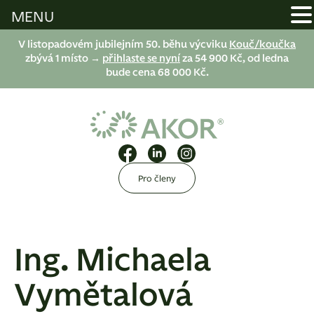
MENU
V listopadovém jubilejním 50. běhu výcviku
Kouč/koučka
zbývá 1 místo →
přihlaste se nyní
za 54 900 Kč, od ledna
bude cena 68 000 Kč.
Pro členy
Ing. Michaela
Vymětalová