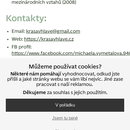
mezinárodních vztahů (2008)
Kontakty:
Email:
krasavhlave@gmail.com
Web:
https://krasavhlave.cz
FB profil:
https://www.facebook.com/michaela.vymetalova.94
FB stránka:
Můžeme používat cookies?
https://www.facebook.com/krasavhlave
Některé nám pomáhají
vyhodnocovat, odkud jste
FB skupina:
přišli a jaké stránky webu se vám líbí nejvíc. Jiné zase
https://www.facebook.com/groups/osvobodsvoumy
pracovat s naší reklamou.
Děkujeme
za souhlas s jejich použitím.
Sdílejte na sociálních sítích
V pořádku
Jsem tu tajně