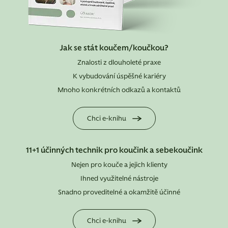
Jak se stát koučem/koučkou?
Znalosti z dlouholeté praxe
K vybudování úspěšné kariéry
Mnoho konkrétních odkazů a kontaktů
Chci e-knihu
11+1 účinných technik pro koučink a sebekoučink
Nejen pro kouče a jejich klienty
Ihned využitelné nástroje
Snadno proveditelné a okamžitě účinné
Chci e-knihu