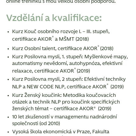
online tréninků s mou velkou osobní podporou.
Vzdělání a kvalifikace:
Kurz Kouč osobního rozvoje I. – III. stupeň,
®
certifikace AKOR
a MŠMT (2018)
®
Kurz Osobní talent, certifikace AKOR
(2018)
Kurz Posilovna mysli, 1. stupeň: Myšlenkové mapy,
automatismy nevědomí, autohypnóza, efektivní
®
relaxace, certifikace AKOR
(2019)
Kurz Posilovna mysli, 2 stupeň: Efektivní techniky
®
NLP a NEW CODE NLP, certifikace AKOR
(2019)
Kurz Ženský koučink: Metodika koučovacích
otázek a technik NLP pro koučink specifických
ženských témat – certifikace AKOR®
(2019)
10 let zkušeností v managementu nadnárodní
společnosti (od 2010)
Vysoká škola ekonomická v Praze, Fakulta