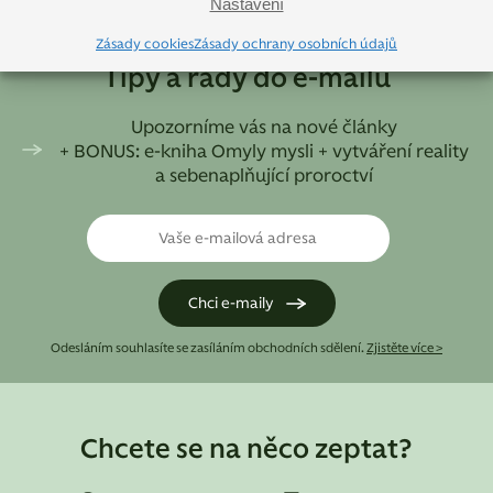
Nastavení
Zásady cookies
Zásady ochrany osobních údajů
Tipy a rady do e-mailu
Upozorníme vás na nové články
+ BONUS: e-kniha Omyly mysli + vytváření reality
a sebenaplňující proroctví
Odesláním souhlasíte se zasíláním obchodních sdělení.
Zjistěte více >
Chcete se na něco zeptat?