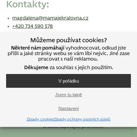
Kontakty:
magdalena@mamajekralovna.cz
+420 734 590 578
Můžeme používat cookies?
Některé nám pomáhají
vyhodnocovat, odkud jste
Sdílejte na sociálních sítích
přišli a jaké stránky webu se vám líbí nejvíc. Jiné zase
pracovat s naší reklamou.
Děkujeme
za souhlas s jejich použitím.
V pořádku
Jsem tu tajně
Tipy a rady do e-mailu
Nastavení
Upozorníme vás na nové články
+ BONUS: e-kniha Omyly mysli + vytváření reality
Zásady cookies
Zásady ochrany osobních údajů
a sebenaplňující proroctví