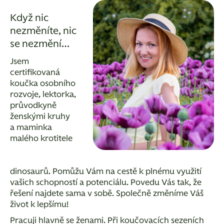
Když nic
nezměníte, nic
se nezmění…
Jsem
certifikovaná
koučka osobního
rozvoje, lektorka,
průvodkyně
ženskými kruhy
a maminka
malého krotitele
dinosaurů. Pomůžu Vám na cestě k plnému využití
vašich schopností a potenciálu. Povedu Vás tak, že
řešení najdete sama v sobě. Společně změníme Váš
život k lepšímu!
Pracuji hlavně se ženami. Při koučovacích sezeních