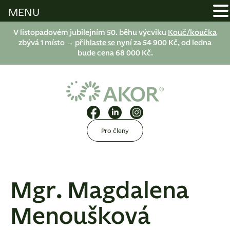
MENU
V listopadovém jubilejním 50. běhu výcviku
Kouč/koučka
zbývá 1 místo →
přihlaste se nyní
za 54 900 Kč, od ledna
bude cena 68 000 Kč.
Pro členy
Mgr. Magdalena
Menoušková