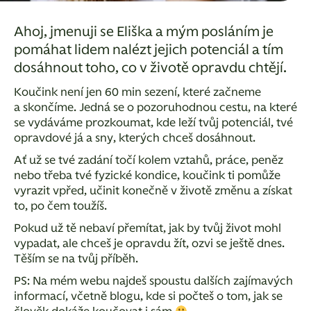
Ahoj, jmenuji se Eliška a mým posláním je
pomáhat lidem nalézt jejich potenciál a tím
dosáhnout toho, co v životě opravdu chtějí.
Koučink není jen 60 min sezení, které začneme
a skončíme. Jedná se o pozoruhodnou cestu, na které
se vydáváme prozkoumat, kde leží tvůj potenciál, tvé
opravdové já a sny, kterých chceš dosáhnout.
Ať už se tvé zadání točí kolem vztahů, práce, peněz
nebo třeba tvé fyzické kondice, koučink ti pomůže
vyrazit vpřed, učinit konečně v životě změnu a získat
to, po čem toužíš.
Pokud už tě nebaví přemítat, jak by tvůj život mohl
vypadat, ale chceš je opravdu žít, ozvi se ještě dnes.
Těším se na tvůj příběh.
PS: Na mém webu najdeš spoustu dalších zajímavých
informací, včetně blogu, kde si počteš o tom, jak se