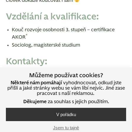
člověk dokáže koučovat i sám
Vzdělání a kvalifikace:
Kouč rozvoje osobnosti 3. stupeň –
certifikace
®
AKOR
Sociolog, magisterské studium
Kontakty:
www.eliskagabrhelikova.com
Můžeme používat cookies?
gabrhelikovaeliska@gmail.com
Některé nám pomáhají
vyhodnocovat, odkud jste
přišli a jaké stránky webu se vám líbí nejvíc. Jiné zase
+420 732 213 690
pracovat s naší reklamou.
https://www.facebook.com/eliskakoucuje
Děkujeme
za souhlas s jejich použitím.
V pořádku
Sdílejte na sociálních sítích
Jsem tu tajně