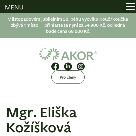
MENU
V listopadovém jubilejním 50. běhu výcviku
Kouč/koučka
zbývá 1 místo →
přihlaste se nyní
za 54 900 Kč, od ledna
bude cena 68 000 Kč.
Pro členy
Mgr. Eliška
Kožíšková