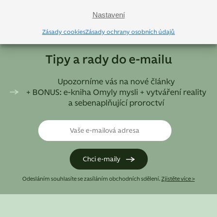
Nastavení
Zásady cookies
Zásady ochrany osobních údajů
Tipy a rady do e-mailu
Upozorníme vás na nové články
+ BONUS: e-kniha Omyly mysli + vytváření reality
a sebenaplňující proroctví
Odesláním souhlasíte se zasíláním obchodních sdělení.
Zjistěte více >